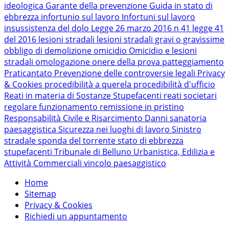
ideologica
Garante della prevenzione
Guida in stato di
ebbrezza
infortunio sul lavoro
Infortuni sul lavoro
insussistenza del dolo
Legge 26 marzo 2016 n 41
legge 41
del 2016
lesioni stradali
lesioni stradali gravi o gravissime
obbligo di demolizione
omicidio
Omicidio e lesioni
stradali
omologazione
onere della prova
patteggiamento
Praticantato
Prevenzione delle controversie legali
Privacy
& Cookies
procedibilità a querela
procedibilità d'ufficio
Reati in materia di Sostanze Stupefacenti
reati societari
regolare funzionamento
remissione in pristino
Responsabilità Civile e Risarcimento Danni
sanatoria
paesaggistica
Sicurezza nei luoghi di lavoro
Sinistro
stradale
sponda del torrente
stato di ebbrezza
stupefacenti
Tribunale di Belluno
Urbanistica, Edilizia e
Attività Commerciali
vincolo paesaggistico
Home
Sitemap
Privacy & Cookies
Richiedi un appuntamento