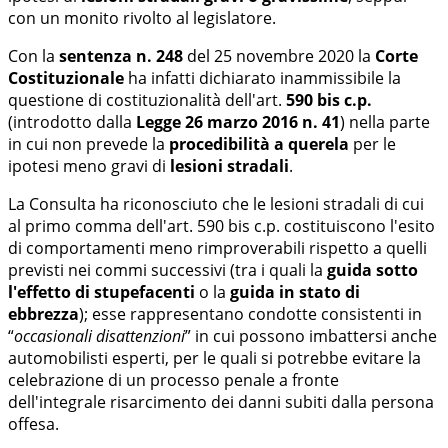
con un monito rivolto al legislatore.
Con la
sentenza n. 248
del 25 novembre 2020 la
Corte
Costituzionale
ha infatti dichiarato inammissibile la
questione di costituzionalità dell'art.
590 bis c.p.
(introdotto dalla
Legge 26 marzo 2016 n. 41
) nella parte
in cui non prevede la
procedibilità a querela
per le
ipotesi meno gravi di
lesioni stradali
.
La Consulta ha riconosciuto che le lesioni stradali di cui
al primo comma dell'art. 590 bis c.p. costituiscono l'esito
di comportamenti meno rimproverabili rispetto a quelli
previsti nei commi successivi (tra i quali la
guida sotto
l'effetto di stupefacenti
o la
guida in stato di
ebbrezza
); esse rappresentano condotte consistenti in
“
occasionali disattenzioni
” in cui possono imbattersi anche
automobilisti esperti, per le quali si potrebbe evitare la
celebrazione di un processo penale a fronte
dell'integrale risarcimento dei danni subiti dalla persona
offesa.