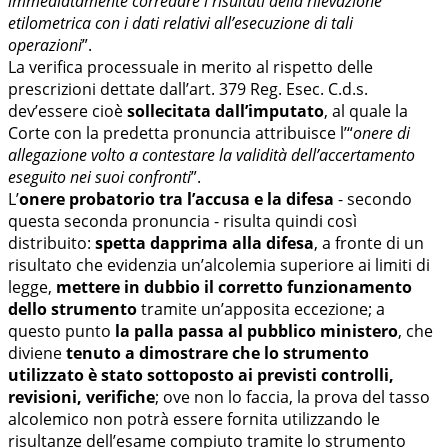
immediatamente corredare i risultati della rilevazione
etilometrica con i dati relativi all’esecuzione di tali
operazioni
”.
La verifica processuale in merito al rispetto delle
prescrizioni dettate dall’art. 379 Reg. Esec. C.d.s.
dev’essere cioè
sollecitata dall’imputato
, al quale la
Corte con la predetta pronuncia attribuisce l’“
onere di
allegazione volto a contestare la validità dell’accertamento
eseguito nei suoi confronti
”.
L’
onere probatorio tra l’accusa e la difesa
- secondo
questa seconda pronuncia - risulta quindi così
distribuito:
spetta dapprima alla difesa
, a fronte di un
risultato che evidenzia un’alcolemia superiore ai limiti di
legge,
mettere in dubbio il corretto funzionamento
dello strumento
tramite un’apposita eccezione; a
questo punto
la palla passa al pubblico ministero
, che
diviene
tenuto a dimostrare che lo strumento
utilizzato è stato sottoposto ai previsti controlli,
revisioni, verifiche
; ove non lo faccia, la prova del tasso
alcolemico non potrà essere fornita utilizzando le
risultanze dell’esame compiuto tramite lo strumento