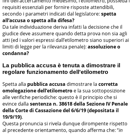
fini dell’accertamento medesimo, l’etilometro, possieda i
requisiti essenziali per fornire risposte attendibili,
secondo i parametri indicati dal legislatore:
spetta
all’accusa o spetta alla difesa?
Da tale individuazione deriva infatti la decisione che il
giudice deve assumere quando detta prova non sia agli
atti (ed i valori espressi dall’etilometro siano superiori ai
limiti di legge per la rilevanza penale):
assoluzione o
condanna?
La pubblica accusa è tenuta a dimostrare il
regolare funzionamento dell'etilometro
Spetta alla
pubblica accusa
dimostrare la
corretta
omologazione dell’etilometro
e la sua sottoposizione
alle verifiche periodiche: questo è il principio che si
evince dalla
sentenza n. 38618 della Sezione IV Penale
della Corte di Cassazione del 6/6/19 (depositata il
19/9/19)
.
Questa pronuncia si rivela dunque dirompente rispetto
al precedente orientamento, quando afferma che: “
in