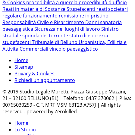
& Cookies
procedibilità a querela
procedibilità d'ufficio
Reati in materia di Sostanze Stupefacenti
reati societari
regolare funzionamento
remissione in pristino
Responsabilità Civile e Risarcimento Danni
sanatoria
paesaggistica
Sicurezza nei luoghi di lavoro
Sinistro
stradale
sponda del torrente
stato di ebbrezza
stupefacenti
Tribunale di Belluno
Urbanistica, Edilizia e
Attività Commerciali
vincolo paesaggistico
Home
Sitemap
Privacy & Cookies
Richiedi un appuntamento
© 2019 Studio Legale Moretti. Piazza Giuseppe Mazzini,
21 – 32100 BELLUNO (BL) | Telefono: 0437 370062 | P.Iva:
00765030259 - C.F. MRT MSM 63T23 A757J | All rights
reserved - powered by Zerokilled
Home
Lo Studio