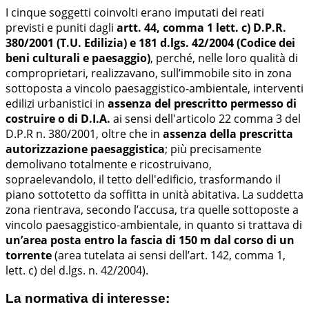
I cinque soggetti coinvolti erano imputati dei reati
previsti e puniti dagli
artt. 44, comma 1 lett. c) D.P.R.
380/2001 (T.U. Edilizia) e 181 d.lgs. 42/2004 (Codice dei
beni culturali e paesaggio)
, perché, nelle loro qualità di
comproprietari, realizzavano, sull’immobile sito in zona
sottoposta a vincolo paesaggistico-ambientale, interventi
edilizi urbanistici in
assenza del prescritto permesso di
costruire o di D.I.A.
ai sensi dell'articolo 22 comma 3 del
D.P.R n. 380/2001, oltre che in
assenza della prescritta
autorizzazione paesaggistica
; più precisamente
demolivano totalmente e ricostruivano,
sopraelevandolo, il tetto dell'edificio, trasformando il
piano sottotetto da soffitta in unità abitativa. La suddetta
zona rientrava, secondo l’accusa, tra quelle sottoposte a
vincolo paesaggistico-ambientale, in quanto si trattava di
un’area posta entro la fascia di 150 m dal corso di un
torrente
(area tutelata ai sensi dell’art. 142, comma 1,
lett. c) del d.lgs. n. 42/2004).
La normativa di interesse: