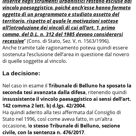
inserite negli strumenti urbanistici restano escluse dal
vincolo paesaggistico, poiché anch’esse hanno formato
oggetto di un programmato e studiato assetto del
territorio, rispetto al quale le motivazioni sottese
all’introduzione dei vincoli di cui all’art. 1, primo
comma, del D.L. n. 312 del 1985 devono considerarsi
recessive
” (Cons. di Stato, Sez. V, n. 1563/1996).
Anche tramite tale ragionamento poteva quindi essere
sostenuta l’esclusione dell’area in questione dal novero
di quelle soggette al vincolo.
La decisione:
Nel caso in esame il
Tribunale di Belluno ha sposato la
seconda tesi avanzata dalla difesa
, ritenendo quindi
insussistente il vincolo paesaggistico ai sensi dell’art.
142 comma 2 lett. b) d.lgs. 42/2004
.
Ha quindi aderito alla tesi affermata dal Consiglio di
Stato nel 1996, così come aveva fatto, in un’altra
occasione, l
o stesso Tribunale di Belluno, sezione
civile, con la sentenza n. 476/2017
.