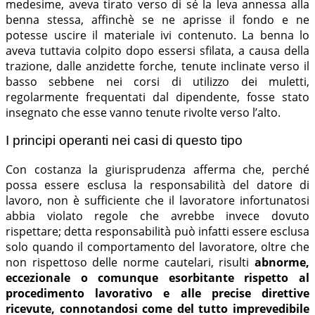
medesime, aveva tirato verso di sé la leva annessa alla
benna stessa, affinchè se ne aprisse il fondo e ne
potesse uscire il materiale ivi contenuto. La benna lo
aveva tuttavia colpito dopo essersi sfilata, a causa della
trazione, dalle anzidette forche, tenute inclinate verso il
basso sebbene nei corsi di utilizzo dei muletti,
regolarmente frequentati dal dipendente, fosse stato
insegnato che esse vanno tenute rivolte verso l’alto.
I principi operanti nei casi di questo tipo
Con costanza la giurisprudenza afferma che, perché
possa essere esclusa la responsabilità del datore di
lavoro, non è sufficiente che il lavoratore infortunatosi
abbia violato regole che avrebbe invece dovuto
rispettare; detta responsabilità può infatti essere esclusa
solo quando il comportamento del lavoratore, oltre che
non rispettoso delle norme cautelari, risulti
abnorme,
eccezionale o comunque esorbitante rispetto al
procedimento lavorativo e alle precise direttive
ricevute, connotandosi come del tutto imprevedibile