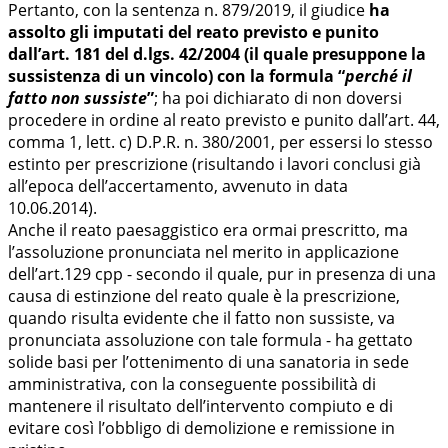
Pertanto, con la sentenza n. 879/2019, il giudice
ha
assolto gli imputati del reato previsto e punito
dall’art. 181 del d.lgs. 42/2004 (il quale presuppone la
sussistenza di un vincolo) con la formula “
perché il
fatto non sussiste
”
; ha poi dichiarato di non doversi
procedere in ordine al reato previsto e punito dall’art. 44,
comma 1, lett. c) D.P.R. n. 380/2001, per essersi lo stesso
estinto per prescrizione (risultando i lavori conclusi già
all’epoca dell’accertamento, avvenuto in data
10.06.2014).
Anche il reato paesaggistico era ormai prescritto, ma
l’assoluzione pronunciata nel merito in applicazione
dell’art.129 cpp - secondo il quale, pur in presenza di una
causa di estinzione del reato quale è la prescrizione,
quando risulta evidente che il fatto non sussiste, va
pronunciata assoluzione con tale formula - ha gettato
solide basi per l’ottenimento di una sanatoria in sede
amministrativa, con la conseguente possibilità di
mantenere il risultato dell’intervento compiuto e di
evitare così l’obbligo di demolizione e remissione in