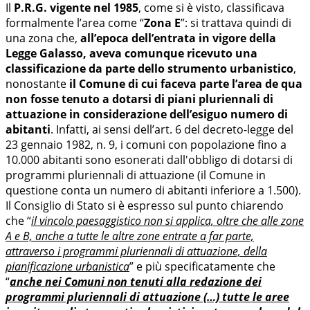
Il
P.R.G. vigente nel 1985
, come si è visto, classificava
formalmente l’area come “
Zona E
”: si trattava quindi di
una zona che,
all’epoca dell’entrata in vigore della
Legge Galasso, aveva comunque ricevuto una
classificazione da parte dello strumento urbanistico
,
nonostante
il Comune di cui faceva parte l’area de qua
non fosse tenuto a dotarsi di piani pluriennali di
attuazione in considerazione dell’esiguo numero di
abitanti
. Infatti, ai sensi dell’art. 6 del decreto-legge del
23 gennaio 1982, n. 9, i comuni con popolazione fino a
10.000 abitanti sono esonerati dall'obbligo di dotarsi di
programmi pluriennali di attuazione (il Comune in
questione conta un numero di abitanti inferiore a 1.500).
Il Consiglio di Stato si è espresso sul punto chiarendo
che “
il vincolo paesaggistico non si applica, oltre che alle zone
A e B, anche a tutte le altre zone entrate a far parte,
attraverso i programmi pluriennali di attuazione, della
pianificazione urbanistica
” e più specificatamente che
“
anche nei Comuni non tenuti alla redazione dei
programmi pluriennali di attuazione (…) tutte le aree