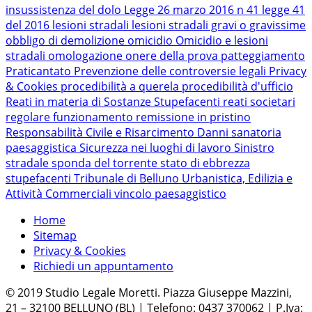
insussistenza del dolo
Legge 26 marzo 2016 n 41
legge 41
del 2016
lesioni stradali
lesioni stradali gravi o gravissime
obbligo di demolizione
omicidio
Omicidio e lesioni
stradali
omologazione
onere della prova
patteggiamento
Praticantato
Prevenzione delle controversie legali
Privacy
& Cookies
procedibilità a querela
procedibilità d'ufficio
Reati in materia di Sostanze Stupefacenti
reati societari
regolare funzionamento
remissione in pristino
Responsabilità Civile e Risarcimento Danni
sanatoria
paesaggistica
Sicurezza nei luoghi di lavoro
Sinistro
stradale
sponda del torrente
stato di ebbrezza
stupefacenti
Tribunale di Belluno
Urbanistica, Edilizia e
Attività Commerciali
vincolo paesaggistico
Home
Sitemap
Privacy & Cookies
Richiedi un appuntamento
© 2019 Studio Legale Moretti. Piazza Giuseppe Mazzini,
21 – 32100 BELLUNO (BL) | Telefono: 0437 370062 | P.Iva: