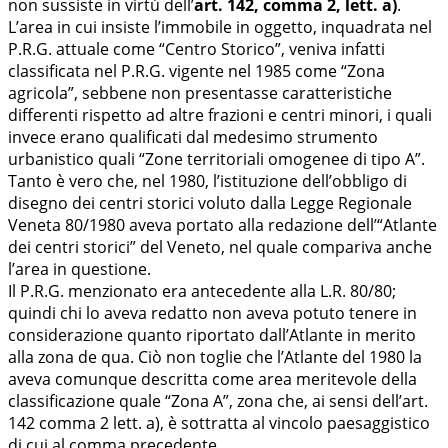
non sussiste in virtù dell’
art. 142, comma 2, lett. a)
.
L’area in cui insiste l’immobile in oggetto, inquadrata nel
P.R.G. attuale come “Centro Storico”, veniva infatti
classificata nel P.R.G. vigente nel 1985 come “Zona
agricola”, sebbene non presentasse caratteristiche
differenti rispetto ad altre frazioni e centri minori, i quali
invece erano qualificati dal medesimo strumento
urbanistico quali “Zone territoriali omogenee di tipo A”.
Tanto è vero che, nel 1980, l’istituzione dell’obbligo di
disegno dei centri storici voluto dalla Legge Regionale
Veneta 80/1980 aveva portato alla redazione dell’“Atlante
dei centri storici” del Veneto, nel quale compariva anche
l’area in questione.
Il P.R.G. menzionato era antecedente alla L.R. 80/80;
quindi chi lo aveva redatto non aveva potuto tenere in
considerazione quanto riportato dall’Atlante in merito
alla zona de qua. Ciò non toglie che l’Atlante del 1980 la
aveva comunque descritta come area meritevole della
classificazione quale “Zona A”, zona che, ai sensi dell’art.
142 comma 2 lett. a), è sottratta al vincolo paesaggistico
di cui al comma precedente.