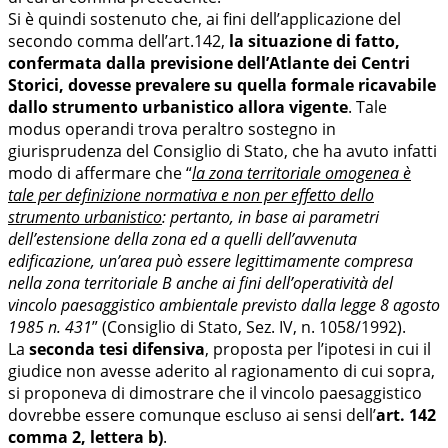
Si è quindi sostenuto che, ai fini dell’applicazione del
secondo comma dell’art.142,
la situazione di fatto,
confermata dalla previsione dell’Atlante dei Centri
Storici, dovesse prevalere su quella formale ricavabile
dallo strumento urbanistico allora vigente
. Tale
modus operandi trova peraltro sostegno in
giurisprudenza del Consiglio di Stato, che ha avuto infatti
modo di affermare che “
la zona territoriale omogenea è
tale per definizione normativa e non per effetto dello
strumento urbanistico
: pertanto, in base ai parametri
dell’estensione della zona ed a quelli dell’avvenuta
edificazione, un’area può essere legittimamente compresa
nella zona territoriale B anche ai fini dell’operatività del
vincolo paesaggistico ambientale previsto dalla legge 8 agosto
1985 n. 431
” (Consiglio di Stato, Sez. IV, n. 1058/1992).
La
seconda tesi difensiva
, proposta per l’ipotesi in cui il
giudice non avesse aderito al ragionamento di cui sopra,
si proponeva di dimostrare che il vincolo paesaggistico
dovrebbe essere comunque escluso ai sensi dell’
art. 142
comma 2, lettera b)
.