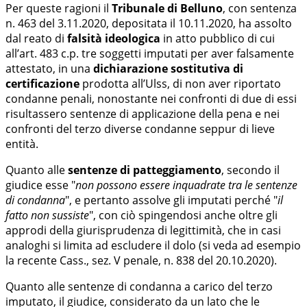
Per queste ragioni il
Tribunale di Belluno
, con sentenza
n. 463 del 3.11.2020, depositata il 10.11.2020, ha assolto
dal reato di
falsità
ideologica
in atto pubblico di cui
all’art. 483 c.p. tre soggetti imputati per aver falsamente
attestato, in una
dichiarazione sostitutiva di
certificazione
prodotta all’Ulss, di non aver riportato
condanne penali, nonostante nei confronti di due di essi
risultassero sentenze di applicazione della pena e nei
confronti del terzo diverse condanne seppur di lieve
entità.
Quanto alle
sentenze di patteggiamento
, secondo il
giudice esse "
non possono essere inquadrate tra le sentenze
di condanna
", e pertanto assolve gli imputati perché "
il
fatto non sussiste
", con ciò spingendosi anche oltre gli
approdi della giurisprudenza di legittimità, che in casi
analoghi si limita ad escludere il dolo (si veda ad esempio
la recente Cass., sez. V penale, n. 838 del 20.10.2020).
Quanto alle sentenze di condanna a carico del terzo
imputato, il giudice, considerato da un lato che le