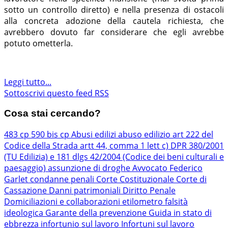
sotto un controllo diretto) e nella presenza di ostacoli
alla concreta adozione della cautela richiesta, che
avrebbero dovuto far considerare che egli avrebbe
potuto ometterla.
Leggi tutto...
Sottoscrivi questo feed RSS
Cosa stai cercando?
483 cp
590 bis cp
Abusi edilizi
abuso edilizio
art 222 del
Codice della Strada
artt 44, comma 1 lett c) DPR 380/2001
(TU Edilizia) e 181 dlgs 42/2004 (Codice dei beni culturali e
paesaggio)
assunzione di droghe
Avvocato Federico
Garlet
condanne penali
Corte Costituzionale
Corte di
Cassazione
Danni patrimoniali
Diritto Penale
Domiciliazioni e collaborazioni
etilometro
falsità
ideologica
Garante della prevenzione
Guida in stato di
ebbrezza
infortunio sul lavoro
Infortuni sul lavoro