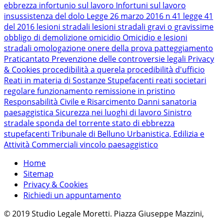
ebbrezza
infortunio sul lavoro
Infortuni sul lavoro
insussistenza del dolo
Legge 26 marzo 2016 n 41
legge 41
del 2016
lesioni stradali
lesioni stradali gravi o gravissime
obbligo di demolizione
omicidio
Omicidio e lesioni
stradali
omologazione
onere della prova
patteggiamento
Praticantato
Prevenzione delle controversie legali
Privacy
& Cookies
procedibilità a querela
procedibilità d'ufficio
Reati in materia di Sostanze Stupefacenti
reati societari
regolare funzionamento
remissione in pristino
Responsabilità Civile e Risarcimento Danni
sanatoria
paesaggistica
Sicurezza nei luoghi di lavoro
Sinistro
stradale
sponda del torrente
stato di ebbrezza
stupefacenti
Tribunale di Belluno
Urbanistica, Edilizia e
Attività Commerciali
vincolo paesaggistico
Home
Sitemap
Privacy & Cookies
Richiedi un appuntamento
© 2019 Studio Legale Moretti. Piazza Giuseppe Mazzini,