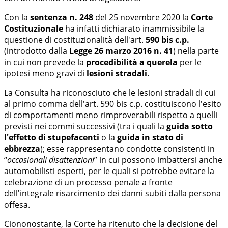
Con la
sentenza n. 248
del 25 novembre 2020 la
Corte
Costituzionale
ha infatti dichiarato inammissibile la
questione di costituzionalità dell'art.
590 bis c.p.
(introdotto dalla
Legge 26 marzo 2016 n. 41
) nella parte
in cui non prevede la
procedibilità a querela
per le
ipotesi meno gravi di
lesioni stradali
.
La Consulta ha riconosciuto che le lesioni stradali di cui
al primo comma dell'art. 590 bis c.p. costituiscono l'esito
di comportamenti meno rimproverabili rispetto a quelli
previsti nei commi successivi (tra i quali la
guida sotto
l'effetto di stupefacenti
o la
guida in stato di
ebbrezza
); esse rappresentano condotte consistenti in
“
occasionali disattenzioni
” in cui possono imbattersi anche
automobilisti esperti, per le quali si potrebbe evitare la
celebrazione di un processo penale a fronte
dell'integrale risarcimento dei danni subiti dalla persona
offesa.
Ciononostante, la Corte ha ritenuto che la decisione del