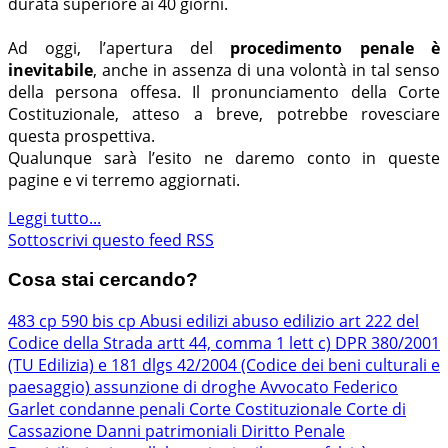
durata superiore ai 40 giorni.
Ad oggi, l’apertura del
procedimento penale è
inevitabile
, anche in assenza di una volontà in tal senso
della persona offesa. Il pronunciamento della Corte
Costituzionale, atteso a breve, potrebbe rovesciare
questa prospettiva.
Qualunque sarà l’esito ne daremo conto in queste
pagine e vi terremo aggiornati.
Leggi tutto...
Sottoscrivi questo feed RSS
Cosa stai cercando?
483 cp
590 bis cp
Abusi edilizi
abuso edilizio
art 222 del
Codice della Strada
artt 44, comma 1 lett c) DPR 380/2001
(TU Edilizia) e 181 dlgs 42/2004 (Codice dei beni culturali e
paesaggio)
assunzione di droghe
Avvocato Federico
Garlet
condanne penali
Corte Costituzionale
Corte di
Cassazione
Danni patrimoniali
Diritto Penale