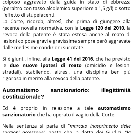
colposo aggravato dalla guida in stato di ebbrezza
(peraltro con tasso alcolemico superiore a 1,5 g/l) o sotto
l'effetto di stupefacenti.
La Corte, ricorda, altresì, che prima di giungere alla
recente novella normativa, con la
Legge 120 del 2010
, la
revoca della patente è stata estesa anche al reato di
lesioni colpose gravi e gravissime sempre però aggravate
dalle medesime condizioni succitate.
Si è giunti, infine, alla
Legge 41 del 2016
, che ha previsto
le
due nuove ipotesi di reato
(omicidio e lesioni
stradali), stabilendo, altresì, una disciplina ben più
rigorosa in merito alla revoca della patente.
Automatismo sanzionatorio: illegittimità
costituzionale?
Ed è proprio in relazione a tale
automatismo
sanzionatorio
che ha operato il vaglio della Corte.
Nella sentenza si parla di “
marcato inasprimento delle
sanzioni accessorie
” posto che, a detta dei Giudici, “
la