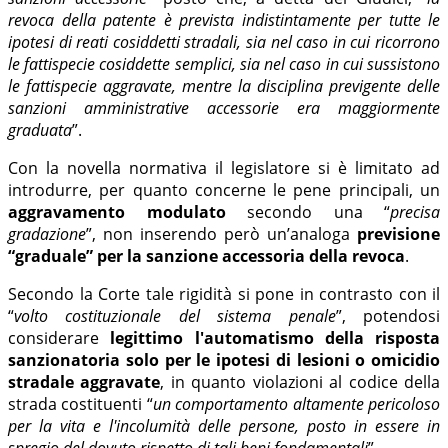
revoca della patente è prevista indistintamente per tutte le
ipotesi di reati cosiddetti stradali, sia nel caso in cui ricorrono
le fattispecie cosiddette semplici, sia nel caso in cui sussistono
le fattispecie aggravate, mentre la disciplina previgente delle
sanzioni amministrative accessorie era maggiormente
graduata
”.
Con la novella normativa il legislatore si è limitato ad
introdurre, per quanto concerne le pene principali, un
aggravamento modulato
secondo una “
precisa
gradazione
”, non inserendo però un’analoga
previsione
“graduale” per la sanzione accessoria della revoca
.
Secondo la Corte tale rigidità si pone in contrasto con il
“
volto costituzionale del sistema penale
”, potendosi
considerare
legittimo l'automatismo della risposta
sanzionatoria solo per le ipotesi di lesioni o omicidio
stradale aggravate
, in quanto violazioni al codice della
strada costituenti “
un comportamento altamente pericoloso
per la vita e l'incolumità delle persone, posto in essere in