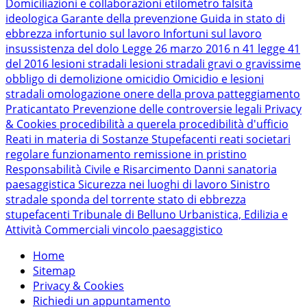
Domiciliazioni e collaborazioni
etilometro
falsità
ideologica
Garante della prevenzione
Guida in stato di
ebbrezza
infortunio sul lavoro
Infortuni sul lavoro
insussistenza del dolo
Legge 26 marzo 2016 n 41
legge 41
del 2016
lesioni stradali
lesioni stradali gravi o gravissime
obbligo di demolizione
omicidio
Omicidio e lesioni
stradali
omologazione
onere della prova
patteggiamento
Praticantato
Prevenzione delle controversie legali
Privacy
& Cookies
procedibilità a querela
procedibilità d'ufficio
Reati in materia di Sostanze Stupefacenti
reati societari
regolare funzionamento
remissione in pristino
Responsabilità Civile e Risarcimento Danni
sanatoria
paesaggistica
Sicurezza nei luoghi di lavoro
Sinistro
stradale
sponda del torrente
stato di ebbrezza
stupefacenti
Tribunale di Belluno
Urbanistica, Edilizia e
Attività Commerciali
vincolo paesaggistico
Home
Sitemap
Privacy & Cookies
Richiedi un appuntamento