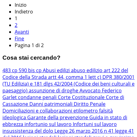
Inizio
Indietro
1
2
Avanti
Fine
Pagina 1 di 2
Cosa stai cercando?
483 cp
590 bis cp
Abusi edilizi
abuso edilizio
art 222 del
Codice della Strada
artt 44, comma 1 lett c) DPR 380/2001
(TU Edilizia) e 181 dlgs 42/2004 (Codice dei beni culturali e
paesaggio)
assunzione di droghe
Avvocato Federico
Garlet
condanne penali
Corte Costituzionale
Corte di
Cassazione
Danni patrimoniali
Diritto Penale
Domiciliazioni e collaborazioni
etilometro
falsità
ideologica
Garante della prevenzione
Guida in stato di
ebbrezza
infortunio sul lavoro
Infortuni sul lavoro
insussistenza del dolo
Legge 26 marzo 2016 n 41
legge 41