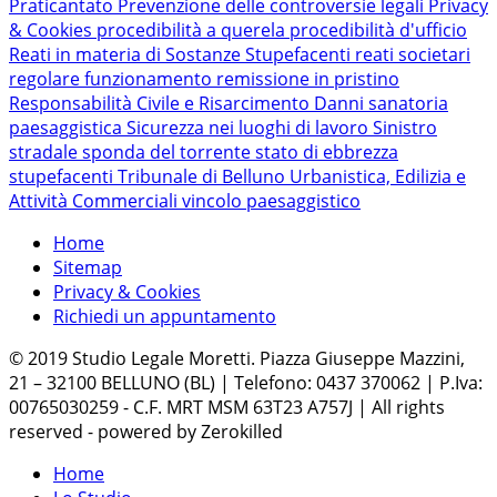
Praticantato
Prevenzione delle controversie legali
Privacy
& Cookies
procedibilità a querela
procedibilità d'ufficio
Reati in materia di Sostanze Stupefacenti
reati societari
regolare funzionamento
remissione in pristino
Responsabilità Civile e Risarcimento Danni
sanatoria
paesaggistica
Sicurezza nei luoghi di lavoro
Sinistro
stradale
sponda del torrente
stato di ebbrezza
stupefacenti
Tribunale di Belluno
Urbanistica, Edilizia e
Attività Commerciali
vincolo paesaggistico
Home
Sitemap
Privacy & Cookies
Richiedi un appuntamento
© 2019 Studio Legale Moretti. Piazza Giuseppe Mazzini,
21 – 32100 BELLUNO (BL) | Telefono: 0437 370062 | P.Iva:
00765030259 - C.F. MRT MSM 63T23 A757J | All rights
reserved - powered by Zerokilled
Home