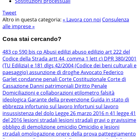
Sostituzioni processuali
Tweet
Altro in questa categoria:
« Lavora con noi
Consulenza
alle imprese »
Cosa stai cercando?
483 cp
590 bis cp
Abusi edilizi
abuso edilizio
art 222 del
Codice della Strada
artt 44, comma 1 lett c) DPR 380/2001
(TU Edilizia) e 181 dlgs 42/2004 (Codice dei beni culturali e
paesaggio)
assunzione di droghe
Avvocato Federico
Garlet
condanne penali
Corte Costituzionale
Corte di
Cassazione
Danni patrimoniali
Diritto Penale
Domiciliazioni e collaborazioni
etilometro
falsità
ideologica
Garante della prevenzione
Guida in stato di
ebbrezza
infortunio sul lavoro
Infortuni sul lavoro
insussistenza del dolo
Legge 26 marzo 2016 n 41
legge 41
del 2016
lesioni stradali
lesioni stradali gravi o gravissime
obbligo di demolizione
omicidio
Omicidio e lesioni
stradali
omologazione
onere della prova
patteggiamento