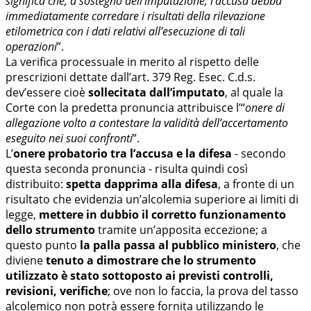
significa che, a sostegno dell’imputazione, l’accusa debba
immediatamente corredare i risultati della rilevazione
etilometrica con i dati relativi all’esecuzione di tali
operazioni
”.
La verifica processuale in merito al rispetto delle
prescrizioni dettate dall’art. 379 Reg. Esec. C.d.s.
dev’essere cioè
sollecitata dall’imputato
, al quale la
Corte con la predetta pronuncia attribuisce l’“
onere di
allegazione volto a contestare la validità dell’accertamento
eseguito nei suoi confronti
”.
L’
onere probatorio tra l’accusa e la difesa
- secondo
questa seconda pronuncia - risulta quindi così
distribuito:
spetta dapprima alla difesa
, a fronte di un
risultato che evidenzia un’alcolemia superiore ai limiti di
legge,
mettere in dubbio il corretto funzionamento
dello strumento
tramite un’apposita eccezione; a
questo punto
la palla passa al pubblico ministero
, che
diviene
tenuto a dimostrare che lo strumento
utilizzato è stato sottoposto ai previsti controlli,
revisioni, verifiche
; ove non lo faccia, la prova del tasso
alcolemico non potrà essere fornita utilizzando le