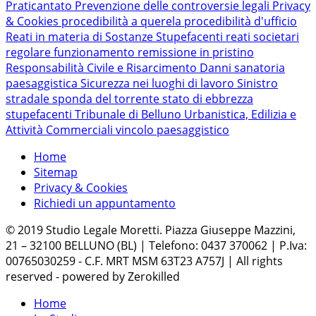
Praticantato
Prevenzione delle controversie legali
Privacy
& Cookies
procedibilità a querela
procedibilità d'ufficio
Reati in materia di Sostanze Stupefacenti
reati societari
regolare funzionamento
remissione in pristino
Responsabilità Civile e Risarcimento Danni
sanatoria
paesaggistica
Sicurezza nei luoghi di lavoro
Sinistro
stradale
sponda del torrente
stato di ebbrezza
stupefacenti
Tribunale di Belluno
Urbanistica, Edilizia e
Attività Commerciali
vincolo paesaggistico
Home
Sitemap
Privacy & Cookies
Richiedi un appuntamento
© 2019 Studio Legale Moretti. Piazza Giuseppe Mazzini,
21 – 32100 BELLUNO (BL) | Telefono: 0437 370062 | P.Iva:
00765030259 - C.F. MRT MSM 63T23 A757J | All rights
reserved - powered by Zerokilled
Home