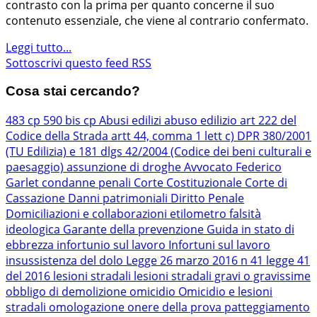
contrasto con la prima per quanto concerne il suo
contenuto essenziale, che viene al contrario confermato.
Leggi tutto...
Sottoscrivi questo feed RSS
Cosa stai cercando?
483 cp
590 bis cp
Abusi edilizi
abuso edilizio
art 222 del
Codice della Strada
artt 44, comma 1 lett c) DPR 380/2001
(TU Edilizia) e 181 dlgs 42/2004 (Codice dei beni culturali e
paesaggio)
assunzione di droghe
Avvocato Federico
Garlet
condanne penali
Corte Costituzionale
Corte di
Cassazione
Danni patrimoniali
Diritto Penale
Domiciliazioni e collaborazioni
etilometro
falsità
ideologica
Garante della prevenzione
Guida in stato di
ebbrezza
infortunio sul lavoro
Infortuni sul lavoro
insussistenza del dolo
Legge 26 marzo 2016 n 41
legge 41
del 2016
lesioni stradali
lesioni stradali gravi o gravissime
obbligo di demolizione
omicidio
Omicidio e lesioni
stradali
omologazione
onere della prova
patteggiamento