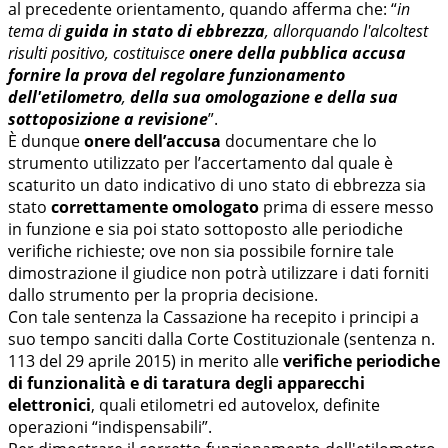
al precedente orientamento, quando afferma che: “
in
tema di
guida in stato di ebbrezza
, allorquando l'alcoltest
risulti positivo, costituisce
onere della pubblica accusa
fornire la prova del regolare funzionamento
dell'etilometro
,
della sua omologazione e della sua
sottoposizione a revisione
”.
È dunque
onere dell’accusa
documentare che lo
strumento utilizzato per l’accertamento dal quale è
scaturito un dato indicativo di uno stato di ebbrezza sia
stato
correttamente omologato
prima di essere messo
in funzione e sia poi stato sottoposto alle periodiche
verifiche richieste; ove non sia possibile fornire tale
dimostrazione il giudice non potrà utilizzare i dati forniti
dallo strumento per la propria decisione.
Con tale sentenza la Cassazione ha recepito i principi a
suo tempo sanciti dalla Corte Costituzionale (sentenza n.
113 del 29 aprile 2015) in merito alle
verifiche periodiche
di funzionalità e di taratura degli apparecchi
elettronici
, quali etilometri ed autovelox, definite
operazioni “indispensabili”.