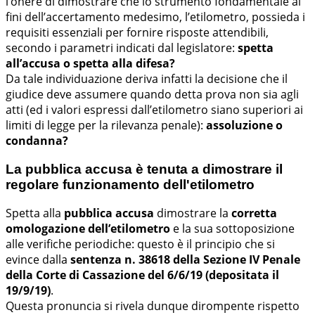
l’onere di dimostrare che lo strumento fondamentale ai
fini dell’accertamento medesimo, l’etilometro, possieda i
requisiti essenziali per fornire risposte attendibili,
secondo i parametri indicati dal legislatore:
spetta
all’accusa o spetta alla difesa?
Da tale individuazione deriva infatti la decisione che il
giudice deve assumere quando detta prova non sia agli
atti (ed i valori espressi dall’etilometro siano superiori ai
limiti di legge per la rilevanza penale):
assoluzione o
condanna?
La pubblica accusa è tenuta a dimostrare il
regolare funzionamento dell'etilometro
Spetta alla
pubblica accusa
dimostrare la
corretta
omologazione dell’etilometro
e la sua sottoposizione
alle verifiche periodiche: questo è il principio che si
evince dalla
sentenza n. 38618 della Sezione IV Penale
della Corte di Cassazione del 6/6/19 (depositata il
19/9/19)
.
Questa pronuncia si rivela dunque dirompente rispetto