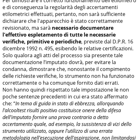
Per dimostrare il corretto funzionamento dell'etilometro
e di conseguenza la regolarità degli accertamenti
etilometrici effettuati, pertanto, non sarà sufficiente
dichiarare che l'apparecchio è stato correttamente
revisionato, ma sarà
necessario documentare
l'effettivo espletamento di tutte le necessarie
verifiche, primitive e periodiche
, previste dal D.P.R. 16
dicembre 1992 n. 495, esibendo le relative certificazioni.
Solo qualora agli atti del processo sia presente tale
documentazione l’imputato dovrà, per evitare la
condanna, dimostrare che, nonostante il compimento
delle richieste verifiche, lo strumento non ha funzionato
correttamente o ha comunque fornito dati errati.
Non hanno quindi rispettato tale impostazione le non
poche sentenze precedenti in cui era stato affermato
che: “
In tema di guida in stato di ebbrezza, allorquando
l'alcooltest risulti positivo costituisce onere della difesa
dell'imputato fornire una prova contraria a detto
accertamento quale, ad esempio, la sussistenza di vizi dello
strumento utilizzato, oppure l'utilizzo di una errata
metodologia nell'esecuzione dell'aspirazione, non limitandosi