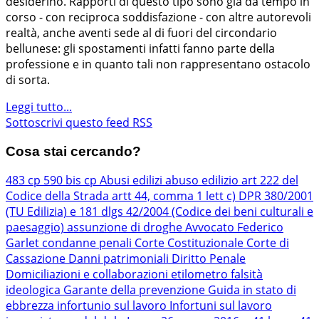
desiderino. Rapporti di questo tipo sono già da tempo in
corso - con reciproca soddisfazione - con altre autorevoli
realtà, anche aventi sede al di fuori del circondario
bellunese: gli spostamenti infatti fanno parte della
professione e in quanto tali non rappresentano ostacolo
di sorta.
Leggi tutto...
Sottoscrivi questo feed RSS
Cosa stai cercando?
483 cp
590 bis cp
Abusi edilizi
abuso edilizio
art 222 del
Codice della Strada
artt 44, comma 1 lett c) DPR 380/2001
(TU Edilizia) e 181 dlgs 42/2004 (Codice dei beni culturali e
paesaggio)
assunzione di droghe
Avvocato Federico
Garlet
condanne penali
Corte Costituzionale
Corte di
Cassazione
Danni patrimoniali
Diritto Penale
Domiciliazioni e collaborazioni
etilometro
falsità
ideologica
Garante della prevenzione
Guida in stato di
ebbrezza
infortunio sul lavoro
Infortuni sul lavoro