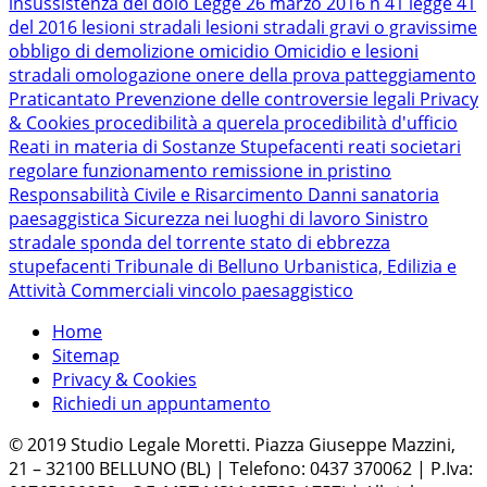
insussistenza del dolo
Legge 26 marzo 2016 n 41
legge 41
del 2016
lesioni stradali
lesioni stradali gravi o gravissime
obbligo di demolizione
omicidio
Omicidio e lesioni
stradali
omologazione
onere della prova
patteggiamento
Praticantato
Prevenzione delle controversie legali
Privacy
& Cookies
procedibilità a querela
procedibilità d'ufficio
Reati in materia di Sostanze Stupefacenti
reati societari
regolare funzionamento
remissione in pristino
Responsabilità Civile e Risarcimento Danni
sanatoria
paesaggistica
Sicurezza nei luoghi di lavoro
Sinistro
stradale
sponda del torrente
stato di ebbrezza
stupefacenti
Tribunale di Belluno
Urbanistica, Edilizia e
Attività Commerciali
vincolo paesaggistico
Home
Sitemap
Privacy & Cookies
Richiedi un appuntamento
© 2019 Studio Legale Moretti. Piazza Giuseppe Mazzini,
21 – 32100 BELLUNO (BL) | Telefono: 0437 370062 | P.Iva: