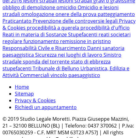
del 2016
lesioni stradali
lesioni stradali gravi o gravissime
obbligo di demolizione
omicidio
Omicidio e lesioni
stradali
omologazione
onere della prova
patteggiamento
Praticantato
Prevenzione delle controversie legali
Privacy
& Cookies
procedibilità a querela
procedibilità d'ufficio
Reati in materia di Sostanze Stupefacenti
reati societari
regolare funzionamento
remissione in pristino
Responsabilità Civile e Risarcimento Danni
sanatoria
paesaggistica
Sicurezza nei luoghi di lavoro
Sinistro
stradale
sponda del torrente
stato di ebbrezza
stupefacenti
Tribunale di Belluno
Urbanistica, Edilizia e
Attività Commerciali
vincolo paesaggistico
Home
Sitemap
Privacy & Cookies
Richiedi un appuntamento
© 2019 Studio Legale Moretti. Piazza Giuseppe Mazzini,
21 – 32100 BELLUNO (BL) | Telefono: 0437 370062 | P.Iva:
00765030259 - C.F. MRT MSM 63T23 A757J | All rights