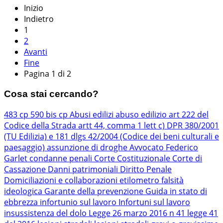
Inizio
Indietro
1
2
Avanti
Fine
Pagina 1 di 2
Cosa stai cercando?
483 cp
590 bis cp
Abusi edilizi
abuso edilizio
art 222 del
Codice della Strada
artt 44, comma 1 lett c) DPR 380/2001
(TU Edilizia) e 181 dlgs 42/2004 (Codice dei beni culturali e
paesaggio)
assunzione di droghe
Avvocato Federico
Garlet
condanne penali
Corte Costituzionale
Corte di
Cassazione
Danni patrimoniali
Diritto Penale
Domiciliazioni e collaborazioni
etilometro
falsità
ideologica
Garante della prevenzione
Guida in stato di
ebbrezza
infortunio sul lavoro
Infortuni sul lavoro
insussistenza del dolo
Legge 26 marzo 2016 n 41
legge 41