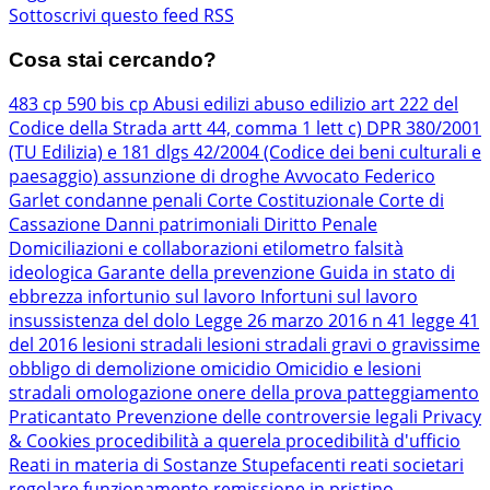
Sottoscrivi questo feed RSS
Cosa stai cercando?
483 cp
590 bis cp
Abusi edilizi
abuso edilizio
art 222 del
Codice della Strada
artt 44, comma 1 lett c) DPR 380/2001
(TU Edilizia) e 181 dlgs 42/2004 (Codice dei beni culturali e
paesaggio)
assunzione di droghe
Avvocato Federico
Garlet
condanne penali
Corte Costituzionale
Corte di
Cassazione
Danni patrimoniali
Diritto Penale
Domiciliazioni e collaborazioni
etilometro
falsità
ideologica
Garante della prevenzione
Guida in stato di
ebbrezza
infortunio sul lavoro
Infortuni sul lavoro
insussistenza del dolo
Legge 26 marzo 2016 n 41
legge 41
del 2016
lesioni stradali
lesioni stradali gravi o gravissime
obbligo di demolizione
omicidio
Omicidio e lesioni
stradali
omologazione
onere della prova
patteggiamento
Praticantato
Prevenzione delle controversie legali
Privacy
& Cookies
procedibilità a querela
procedibilità d'ufficio
Reati in materia di Sostanze Stupefacenti
reati societari
regolare funzionamento
remissione in pristino