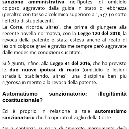
sanzione amministrativa
nell'ipotesi di omicidio
colposo aggravato dalla guida in stato di ebbrezza
(peraltro con tasso alcolemico superiore a 1,5 g/l) o sotto
l'effetto di stupefacenti.
La Corte, ricorda, altresì, che prima di giungere alla
recente novella normativa, con la
Legge 120 del 2010
, la
revoca della patente è stata estesa anche al reato di
lesioni colpose gravi e gravissime sempre però aggravate
dalle medesime condizioni succitate.
Si è giunti, infine, alla
Legge 41 del 2016
, che ha previsto
le
due nuove ipotesi di reato
(omicidio e lesioni
stradali), stabilendo, altresì, una disciplina ben più
rigorosa in merito alla revoca della patente.
Automatismo sanzionatorio: illegittimità
costituzionale?
Ed è proprio in relazione a tale
automatismo
sanzionatorio
che ha operato il vaglio della Corte.
Nella sentenza si parla di “
marcato inasprimento delle