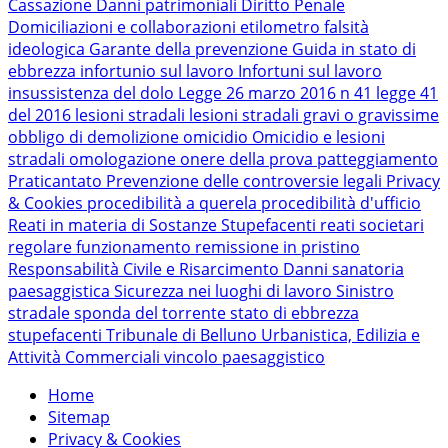
Cassazione
Danni patrimoniali
Diritto Penale
Domiciliazioni e collaborazioni
etilometro
falsità
ideologica
Garante della prevenzione
Guida in stato di
ebbrezza
infortunio sul lavoro
Infortuni sul lavoro
insussistenza del dolo
Legge 26 marzo 2016 n 41
legge 41
del 2016
lesioni stradali
lesioni stradali gravi o gravissime
obbligo di demolizione
omicidio
Omicidio e lesioni
stradali
omologazione
onere della prova
patteggiamento
Praticantato
Prevenzione delle controversie legali
Privacy
& Cookies
procedibilità a querela
procedibilità d'ufficio
Reati in materia di Sostanze Stupefacenti
reati societari
regolare funzionamento
remissione in pristino
Responsabilità Civile e Risarcimento Danni
sanatoria
paesaggistica
Sicurezza nei luoghi di lavoro
Sinistro
stradale
sponda del torrente
stato di ebbrezza
stupefacenti
Tribunale di Belluno
Urbanistica, Edilizia e
Attività Commerciali
vincolo paesaggistico
Home
Sitemap
Privacy & Cookies