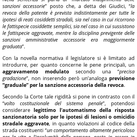
sanzioni accessorie
” posto che, a detta dei Giudici, “
la
revoca della patente è prevista indistintamente per tutte le
ipotesi di reati cosiddetti stradali, sia nel caso in cui ricorrono
le fattispecie cosiddette semplici, sia nel caso in cui sussistono
le fattispecie aggravate, mentre la disciplina previgente delle
sanzioni amministrative accessorie era maggiormente
graduata
”.
Con la novella normativa il legislatore si è limitato ad
introdurre, per quanto concerne le pene principali, un
aggravamento modulato
secondo una “
precisa
gradazione
”, non inserendo però un’analoga
previsione
“graduale” per la sanzione accessoria della revoca
.
Secondo la Corte tale rigidità si pone in contrasto con il
“
volto costituzionale del sistema penale
”, potendosi
considerare
legittimo l'automatismo della risposta
sanzionatoria solo per le ipotesi di lesioni o omicidio
stradale aggravate
, in quanto violazioni al codice della
strada costituenti “
un comportamento altamente pericoloso