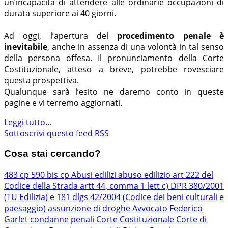
un‘incapacità di attendere alle ordinarie occupazioni di
durata superiore ai 40 giorni.
Ad oggi, l’apertura del
procedimento penale è
inevitabile
, anche in assenza di una volontà in tal senso
della persona offesa. Il pronunciamento della Corte
Costituzionale, atteso a breve, potrebbe rovesciare
questa prospettiva.
Qualunque sarà l’esito ne daremo conto in queste
pagine e vi terremo aggiornati.
Leggi tutto...
Sottoscrivi questo feed RSS
Cosa stai cercando?
483 cp
590 bis cp
Abusi edilizi
abuso edilizio
art 222 del
Codice della Strada
artt 44, comma 1 lett c) DPR 380/2001
(TU Edilizia) e 181 dlgs 42/2004 (Codice dei beni culturali e
paesaggio)
assunzione di droghe
Avvocato Federico
Garlet
condanne penali
Corte Costituzionale
Corte di