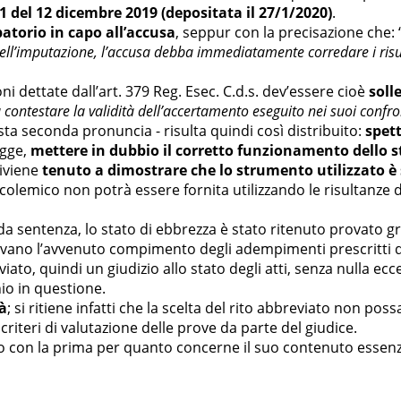
 del 12 dicembre 2019 (depositata il 27/1/2020)
.
atorio in capo all’accusa
, seppur con la precisazione che: 
dell’imputazione, l’accusa debba immediatamente corredare i risult
oni dettate dall’art. 379 Reg. Esec. C.d.s. dev’essere cioè
soll
 contestare la validità dell’accertamento eseguito nei suoi confro
a seconda pronuncia - risulta quindi così distribuito:
spet
egge,
mettere in dubbio il corretto funzionamento dello
diviene
tenuto a dimostrare che lo strumento utilizzato è s
 alcolemico non potrà essere fornita utilizzando le risultan
da sentenza, lo stato di ebbrezza è stato ritenuto provato g
ano l’avvenuto compimento degli adempimenti prescritti dalla
ato, quindi un giudizio allo stato degli atti, senza nulla ecce
io in questione.
à
; si ritiene infatti che la scelta del rito abbreviato non p
riteri di valutazione delle prove da parte del giudice.
o con la prima per quanto concerne il suo contenuto essenzi