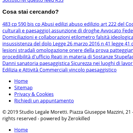
Cosa stai cercando?
483 cp
590 bis cp
Abusi edilizi
abuso edilizio
art 222 del Co
culturali e paesaggio)
assunzione di droghe
Avvocato Fede
Domiciliazioni e collaborazioni
etilometro
falsità ideologic
insussistenza del dolo
Legge 26 marzo 2016 n 41
legge 41 
lesioni stradali
omologazione
onere della prova
patteggi
procedibilità d'ufficio
Reati in materia di Sostanze Stupefa
Danni
sanatoria paesaggistica
Sicurezza nei luoghi di lavo
Edilizia e Attività Commerciali
vincolo paesaggistico
Home
Sitemap
Privacy & Cookies
Richiedi un appuntamento
© 2019 Studio Legale Moretti. Piazza Giuseppe Mazzini, 21
rights reserved - powered by Zerokilled
Home