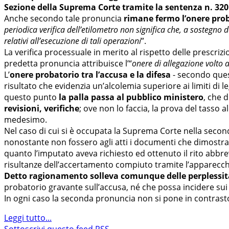
Sezione della Suprema Corte tramite la sentenza n. 3201
Anche secondo tale pronuncia
rimane fermo l’onere prob
periodica verifica dell’etilometro non significa che, a sostegno 
relativi all’esecuzione di tali operazioni
”.
La verifica processuale in merito al rispetto delle prescrizi
predetta pronuncia attribuisce l’“
onere di allegazione volto a
L’
onere probatorio tra l’accusa e la difesa
- secondo quest
risultato che evidenzia un’alcolemia superiore ai limiti di l
questo punto
la palla passa al pubblico ministero
, che 
revisioni, verifiche
; ove non lo faccia, la prova del tasso
medesimo.
Nel caso di cui si è occupata la Suprema Corte nella secon
nonostante non fossero agli atti i documenti che dimostrav
quanto l’imputato aveva richiesto ed ottenuto il rito abbrevi
risultanze dell’accertamento compiuto tramite l’apparecch
Detto ragionamento solleva comunque delle perplessit
probatorio gravante sull’accusa, né che possa incidere sui c
In ogni caso la seconda pronuncia non si pone in contrast
Leggi tutto...
Sottoscrivi questo feed RSS