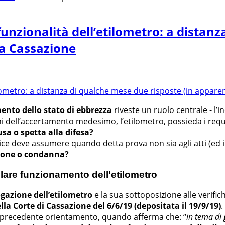
 funzionalità dell’etilometro: a distan
la Cassazione
ento dello stato di ebbrezza
riveste un ruolo centrale - l’i
 dell’accertamento medesimo, l’etilometro, possieda i requisi
usa o spetta alla difesa?
udice deve assumere quando detta prova non sia agli atti (ed i
ione o condanna?
olare funzionamento dell'etilometro
gazione dell’etilometro
e la sua sottoposizione alle verific
la Corte di Cassazione del 6/6/19 (depositata il 19/9/19)
.
l precedente orientamento, quando afferma che: “
in tema di