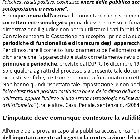
l'alcoltest risulti positivo, costituisce
onere della pubblica acc
sottoposizione a revisione
”.
È dunque
onere dell’accusa
documentare che lo strumento u
correttamente omologato
prima di essere messo in funzio
dimostrazione il giudice non potrà utilizzare i dati forniti 
Con tale sentenza la Cassazione ha recepito i principi a suo
periodiche di funzionalità e di taratura degli apparecchi
Per dimostrare il corretto funzionamento dell'etilometro e 
dichiarare che l'apparecchio è stato correttamente revisi
primitive e periodiche
, previste dal D.P.R. 16 dicembre 199
Solo qualora agli atti del processo sia presente tale doc
richieste verifiche, lo strumento non ha funzionato corre
Non hanno quindi rispettato tale impostazione le non poch
l'alcooltest risulti positivo costituisce onere della difesa dell
utilizzato, oppure l'utilizzo di una errata metodologia nell'esec
dell'etilometro
" (tra le altre, Cass. Penale, sentenza n. 4208
L’imputato deve comunque contestare la validità
All’onere della prova in capo alla pubblica accusa circa l’
dell’imputato avente ad oggetto la contestazione del 