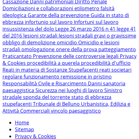
Cassazione
Danni patrimoniali
Diritto Penale
Domiciliazioni e collaborazioni
etilometro
falsità
ideologica
Garante della prevenzione
Guida in stato di
ebbrezza
infortunio sul lavoro
Infortuni sul lavoro
insussistenza del dolo
Legge 26 marzo 2016 n 41
legge 41
del 2016
lesioni stradali
lesioni stradali gravi o gravissime
obbligo di demolizione
omicidio
Omicidio e lesioni
stradali
omologazione
onere della prova
patteggiamento
Praticantato
Prevenzione delle controversie legali
Privacy
& Cookies
procedibilità a querela
procedibilità d'ufficio
Reati in materia di Sostanze Stupefacenti
reati societari
regolare funzionamento
remissione in pristino
Responsabilità Civile e Risarcimento Danni
sanatoria
paesaggistica
Sicurezza nei luoghi di lavoro
Sinistro
stradale
sponda del torrente
stato di ebbrezza
stupefacenti
Tribunale di Belluno
Urbanistica, Edilizia e
Attività Commerciali
vincolo paesaggistico
Home
Sitemap
Privacy & Cookies