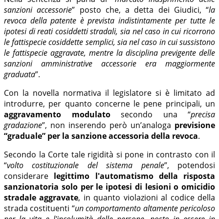
sanzioni accessorie
” posto che, a detta dei Giudici, “
la
revoca della patente è prevista indistintamente per tutte le
ipotesi di reati cosiddetti stradali, sia nel caso in cui ricorrono
le fattispecie cosiddette semplici, sia nel caso in cui sussistono
le fattispecie aggravate, mentre la disciplina previgente delle
sanzioni amministrative accessorie era maggiormente
graduata
”.
Con la novella normativa il legislatore si è limitato ad
introdurre, per quanto concerne le pene principali, un
aggravamento modulato
secondo una “
precisa
gradazione
”, non inserendo però un’analoga
previsione
“graduale” per la sanzione accessoria della revoca
.
Secondo la Corte tale rigidità si pone in contrasto con il
“
volto costituzionale del sistema penale
”, potendosi
considerare
legittimo l'automatismo della risposta
sanzionatoria solo per le ipotesi di lesioni o omicidio
stradale aggravate
, in quanto violazioni al codice della
strada costituenti “
un comportamento altamente pericoloso