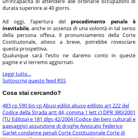
un‘incapacità di attendere alle ordinarie occupazioni di
durata superiore ai 40 giorni.
Ad oggi, l’apertura del
procedimento penale è
inevitabile
, anche in assenza di una volontà in tal senso
della persona offesa. Il pronunciamento della Corte
Costituzionale, atteso a breve, potrebbe rovesciare
questa prospettiva.
Qualunque sarà l’esito ne daremo conto in queste
pagine e vi terremo aggiornati.
Leggi tutto...
Sottoscrivi questo feed RSS
Cosa stai cercando?
483 cp
590 bis cp
Abusi edilizi
abuso edilizio
art 222 del
Codice della Strada
artt 44, comma 1 lett c) DPR 380/2001
(TU Edilizia) e 181 dlgs 42/2004 (Codice dei beni culturali e
paesaggio)
assunzione di droghe
Avvocato Federico
Garlet
condanne penali
Corte Costituzionale
Corte di