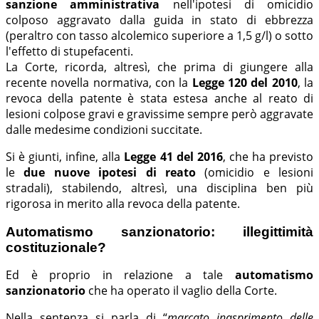
sanzione amministrativa
nell'ipotesi di omicidio
colposo aggravato dalla guida in stato di ebbrezza
(peraltro con tasso alcolemico superiore a 1,5 g/l) o sotto
l'effetto di stupefacenti.
La Corte, ricorda, altresì, che prima di giungere alla
recente novella normativa, con la
Legge 120 del 2010
, la
revoca della patente è stata estesa anche al reato di
lesioni colpose gravi e gravissime sempre però aggravate
dalle medesime condizioni succitate.
Si è giunti, infine, alla
Legge 41 del 2016
, che ha previsto
le
due nuove ipotesi di reato
(omicidio e lesioni
stradali), stabilendo, altresì, una disciplina ben più
rigorosa in merito alla revoca della patente.
Automatismo sanzionatorio: illegittimità
costituzionale?
Ed è proprio in relazione a tale
automatismo
sanzionatorio
che ha operato il vaglio della Corte.
Nella sentenza si parla di “
marcato inasprimento delle