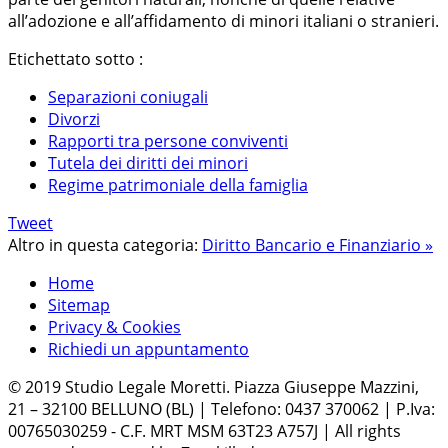
all’adozione e all’affidamento di minori italiani o stranieri.
Etichettato sotto :
Separazioni coniugali
Divorzi
Rapporti tra persone conviventi
Tutela dei diritti dei minori
Regime patrimoniale della famiglia
Tweet
Altro in questa categoria:
Diritto Bancario e Finanziario »
Home
Sitemap
Privacy & Cookies
Richiedi un appuntamento
© 2019 Studio Legale Moretti. Piazza Giuseppe Mazzini,
21 – 32100 BELLUNO (BL) | Telefono: 0437 370062 | P.Iva:
00765030259 - C.F. MRT MSM 63T23 A757J | All rights