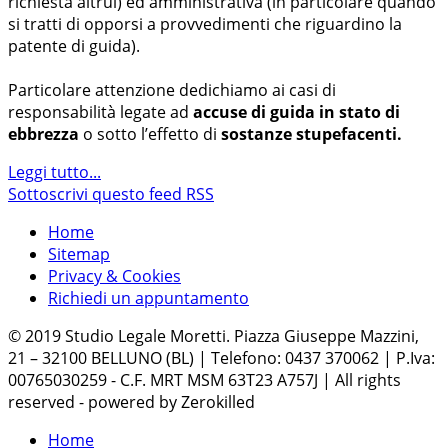
richiesta altrui) ed amministrativa (in particolare quando
si tratti di opporsi a provvedimenti che riguardino la
patente di guida).
Particolare attenzione dedichiamo ai casi di
responsabilità legate ad
accuse di guida in stato di
ebbrezza
o sotto l’effetto di
sostanze stupefacenti.
Leggi tutto...
Sottoscrivi questo feed RSS
Home
Sitemap
Privacy & Cookies
Richiedi un appuntamento
© 2019 Studio Legale Moretti. Piazza Giuseppe Mazzini,
21 – 32100 BELLUNO (BL) | Telefono: 0437 370062 | P.Iva:
00765030259 - C.F. MRT MSM 63T23 A757J | All rights
reserved - powered by Zerokilled
Home