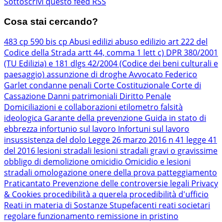
Sottoscrivi questo feed RSS
Cosa stai cercando?
483 cp
590 bis cp
Abusi edilizi
abuso edilizio
art 222 del
Codice della Strada
artt 44, comma 1 lett c) DPR 380/2001
(TU Edilizia) e 181 dlgs 42/2004 (Codice dei beni culturali e
paesaggio)
assunzione di droghe
Avvocato Federico
Garlet
condanne penali
Corte Costituzionale
Corte di
Cassazione
Danni patrimoniali
Diritto Penale
Domiciliazioni e collaborazioni
etilometro
falsità
ideologica
Garante della prevenzione
Guida in stato di
ebbrezza
infortunio sul lavoro
Infortuni sul lavoro
insussistenza del dolo
Legge 26 marzo 2016 n 41
legge 41
del 2016
lesioni stradali
lesioni stradali gravi o gravissime
obbligo di demolizione
omicidio
Omicidio e lesioni
stradali
omologazione
onere della prova
patteggiamento
Praticantato
Prevenzione delle controversie legali
Privacy
& Cookies
procedibilità a querela
procedibilità d'ufficio
Reati in materia di Sostanze Stupefacenti
reati societari
regolare funzionamento
remissione in pristino