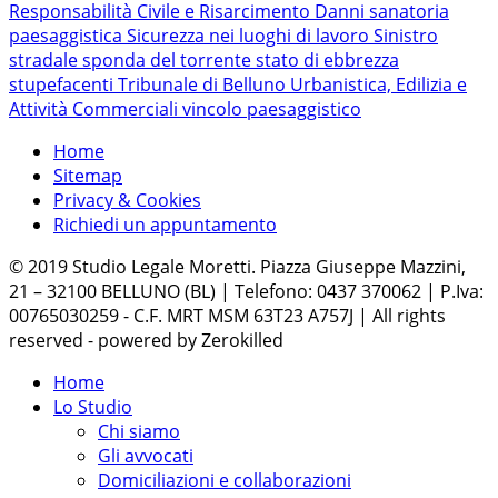
Responsabilità Civile e Risarcimento Danni
sanatoria
paesaggistica
Sicurezza nei luoghi di lavoro
Sinistro
stradale
sponda del torrente
stato di ebbrezza
stupefacenti
Tribunale di Belluno
Urbanistica, Edilizia e
Attività Commerciali
vincolo paesaggistico
Home
Sitemap
Privacy & Cookies
Richiedi un appuntamento
© 2019 Studio Legale Moretti. Piazza Giuseppe Mazzini,
21 – 32100 BELLUNO (BL) | Telefono: 0437 370062 | P.Iva:
00765030259 - C.F. MRT MSM 63T23 A757J | All rights
reserved - powered by Zerokilled
Home
Lo Studio
Chi siamo
Gli avvocati
Domiciliazioni e collaborazioni