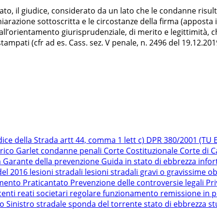
to, il giudice, considerato da un lato che le condanne risu
ichiarazione sottoscritta e le circostanze della firma (appos
l’orientamento giurisprudenziale, di merito e legittimità, c
ampati (cfr ad es. Cass. sez. V penale, n. 2496 del 19.12.2019
dice della Strada
artt 44, comma 1 lett c) DPR 380/2001 (TU Ed
rico Garlet
condanne penali
Corte Costituzionale
Corte di 
a
Garante della prevenzione
Guida in stato di ebbrezza
infor
del 2016
lesioni stradali
lesioni stradali gravi o gravissime
ob
amento
Praticantato
Prevenzione delle controversie legali
Pr
centi
reati societari
regolare funzionamento
remissione in p
ro
Sinistro stradale
sponda del torrente
stato di ebbrezza
st