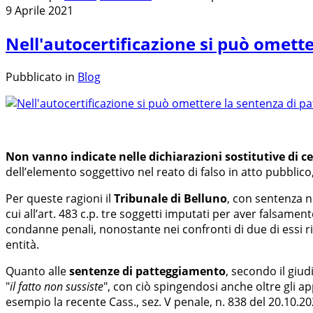
9 Aprile 2021
Nell'autocertificazione si può omett
Pubblicato in
Blog
Non vanno indicate nelle dichiarazioni sostitutive di c
dell’elemento soggettivo nel reato di falso in atto pubblico
Per queste ragioni il
Tribunale di Belluno
, con sentenza n
cui all’art. 483 c.p. tre soggetti imputati per aver falsamen
condanne penali, nonostante nei confronti di due di essi r
entità.
Quanto alle
sentenze di patteggiamento
, secondo il giud
"
il fatto non sussiste
", con ciò spingendosi anche oltre gli app
esempio la recente Cass., sez. V penale, n. 838 del 20.10.20