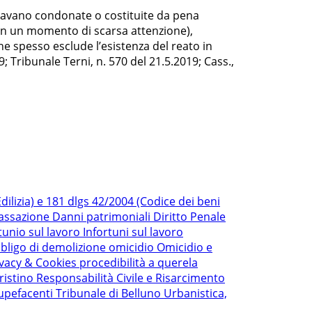
ltavano condonate o costituite da pena
ta in un momento di scarsa attenzione),
he spesso esclude l’esistenza del reato in
; Tribunale Terni, n. 570 del 21.5.2019; Cass.,
ilizia) e 181 dlgs 42/2004 (Codice dei beni
Cassazione
Danni patrimoniali
Diritto Penale
tunio sul lavoro
Infortuni sul lavoro
bligo di demolizione
omicidio
Omicidio e
ivacy & Cookies
procedibilità a querela
ristino
Responsabilità Civile e Risarcimento
upefacenti
Tribunale di Belluno
Urbanistica,