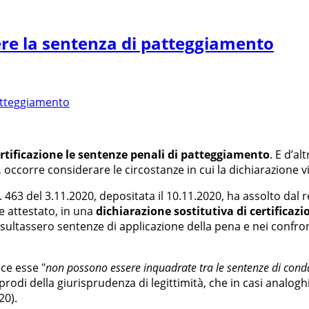
ere la sentenza di patteggiamento
ertificazione le sentenze penali di patteggiamento
. E d’al
, occorre considerare le circostanze in cui la dichiarazione v
. 463 del 3.11.2020, depositata il 10.11.2020, ha assolto dal 
te attestato, in una
dichiarazione sostitutiva di certificazi
isultassero sentenze di applicazione della pena e nei confro
ice esse "
non possono essere inquadrate tra le sentenze di con
rodi della giurisprudenza di legittimità, che in casi analoghi 
20).