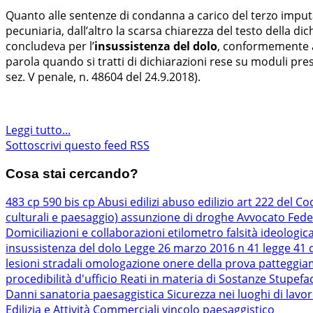
Quanto alle sentenze di condanna a carico del terzo imputa
pecuniaria, dall’altro la scarsa chiarezza del testo della d
concludeva per l’
insussistenza del dolo
, conformemente al
parola quando si tratti di dichiarazioni rese su moduli prest
sez. V penale, n. 48604 del 24.9.2018).
Leggi tutto...
Sottoscrivi questo feed RSS
Cosa stai cercando?
483 cp
590 bis cp
Abusi edilizi
abuso edilizio
art 222 del Co
culturali e paesaggio)
assunzione di droghe
Avvocato Fede
Domiciliazioni e collaborazioni
etilometro
falsità ideologic
insussistenza del dolo
Legge 26 marzo 2016 n 41
legge 41 
lesioni stradali
omologazione
onere della prova
patteggi
procedibilità d'ufficio
Reati in materia di Sostanze Stupefa
Danni
sanatoria paesaggistica
Sicurezza nei luoghi di lavo
Edilizia e Attività Commerciali
vincolo paesaggistico