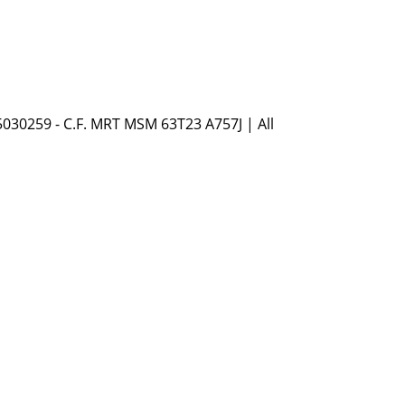
5030259 - C.F. MRT MSM 63T23 A757J | All