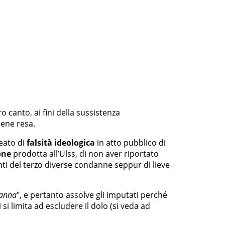
tro canto, ai fini della sussistenza
iene resa.
reato di
falsità
ideologica
in atto pubblico di
one
prodotta all’Ulss, di non aver riportato
nti del terzo diverse condanne seppur di lieve
danna
", e pertanto assolve gli imputati perché
si limita ad escludere il dolo (si veda ad