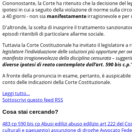
Ciononostante, la Corte ha ritenuto che la decisione del legis
ipotesi in cui a seguito della violazione di norme sulla cir
a 40 giorni - non sia
manifestamente
irragionevole e per q
D'altronde, la scelta di inasprire il trattamento sanzionato
episodi ritenibili di particolare allarme sociale.
Tuttavia la Corte Costituzionale ha invitato il legislatore a 
legislatore l’individuazione delle soluzioni più opportune per ovv
manifesta irragionevolezza della disciplina censurata – suggeri
diverse ipotesi di reato contemplate dall’art. 590 bis c.p.
A fronte della pronuncia in esame, pertanto, è auspicabil
conto delle indicazioni della Corte Costituzionale.
Leggi tutto...
Sottoscrivi questo feed RSS
Cosa stai cercando?
483 cp
590 bis cp
Abusi edilizi
abuso edilizio
art 222 del Co
culturali e paesaggio)
assunzione di droghe
Avvocato Fede