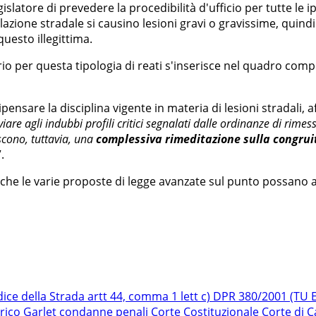
latore di prevedere la procedibilità d'ufficio per tutte le ipo
colazione stradale si causino lesioni gravi o gravissime, qui
uesto illegittima.
rio per questa tipologia di reati s'inserisce nel quadro comp
ripensare la disciplina vigente in materia di lesioni stradali,
iare agli indubbi profili critici segnalati dalle ordinanze di rimes
scono, tuttavia, una
complessiva rimeditazione sulla congruit
”.
e che le varie proposte di legge avanzate sul punto possan
dice della Strada
artt 44, comma 1 lett c) DPR 380/2001 (TU Ed
rico Garlet
condanne penali
Corte Costituzionale
Corte di 