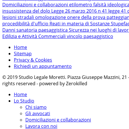
Domiciliazioni e collaborazioni
etilometro
falsità ideologic
insussistenza del dolo
Legge 26 marzo 2016 n 41
legge 41 
lesioni stradali
omologazione
onere della prova
patteggi
procedibilità d'ufficio
Reati in materia di Sostanze Stupefa
Danni
sanatoria paesaggistica
Sicurezza nei luoghi di lavo
Edilizia e Attività Commerciali
vincolo paesaggistico
Home
Sitemap
Privacy & Cookies
Richiedi un appuntamento
© 2019 Studio Legale Moretti. Piazza Giuseppe Mazzini, 21
rights reserved - powered by Zerokilled
Home
Lo Studio
Chi siamo
Gli avvocati
Domiciliazioni e collaborazioni
Lavora con noi