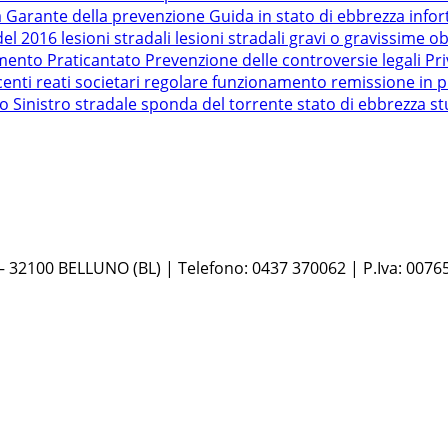
a
Garante della prevenzione
Guida in stato di ebbrezza
infor
del 2016
lesioni stradali
lesioni stradali gravi o gravissime
ob
amento
Praticantato
Prevenzione delle controversie legali
Pr
centi
reati societari
regolare funzionamento
remissione in p
ro
Sinistro stradale
sponda del torrente
stato di ebbrezza
st
 – 32100 BELLUNO (BL) | Telefono: 0437 370062 | P.Iva: 0076