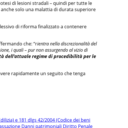
tesi di lesioni stradali – quindi per tutte le
ndi anche solo una malattia di durata superiore
lessivo di riforma finalizzato a contenere
 affermando che: “r
ientra nella discrezionalità del
sione, i quali – pur non assurgendo al vizio di
à dell’attuale regime di procedibilità per le
o avere rapidamente un seguito che tenga
ilizia) e 181 dlgs 42/2004 (Codice dei beni
Cassazione
Danni patrimoniali
Diritto Penale