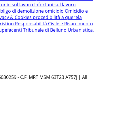
tunio sul lavoro
Infortuni sul lavoro
bligo di demolizione
omicidio
Omicidio e
ivacy & Cookies
procedibilità a querela
ristino
Responsabilità Civile e Risarcimento
upefacenti
Tribunale di Belluno
Urbanistica,
5030259 - C.F. MRT MSM 63T23 A757J | All