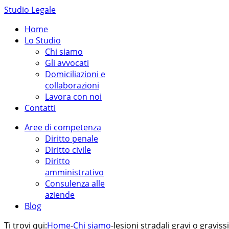
Studio Legale
Home
Lo Studio
Chi siamo
Gli avvocati
Domiciliazioni e
collaborazioni
Lavora con noi
Contatti
Aree di competenza
Diritto penale
Diritto civile
Diritto
amministrativo
Consulenza alle
aziende
Blog
Ti trovi qui:
Home
-
Chi siamo
-
lesioni stradali gravi o gravis