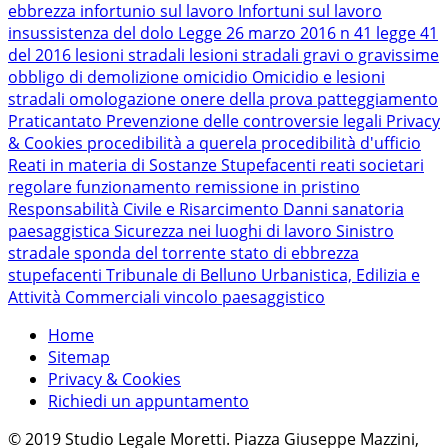
ebbrezza
infortunio sul lavoro
Infortuni sul lavoro
insussistenza del dolo
Legge 26 marzo 2016 n 41
legge 41
del 2016
lesioni stradali
lesioni stradali gravi o gravissime
obbligo di demolizione
omicidio
Omicidio e lesioni
stradali
omologazione
onere della prova
patteggiamento
Praticantato
Prevenzione delle controversie legali
Privacy
& Cookies
procedibilità a querela
procedibilità d'ufficio
Reati in materia di Sostanze Stupefacenti
reati societari
regolare funzionamento
remissione in pristino
Responsabilità Civile e Risarcimento Danni
sanatoria
paesaggistica
Sicurezza nei luoghi di lavoro
Sinistro
stradale
sponda del torrente
stato di ebbrezza
stupefacenti
Tribunale di Belluno
Urbanistica, Edilizia e
Attività Commerciali
vincolo paesaggistico
Home
Sitemap
Privacy & Cookies
Richiedi un appuntamento
© 2019 Studio Legale Moretti. Piazza Giuseppe Mazzini,