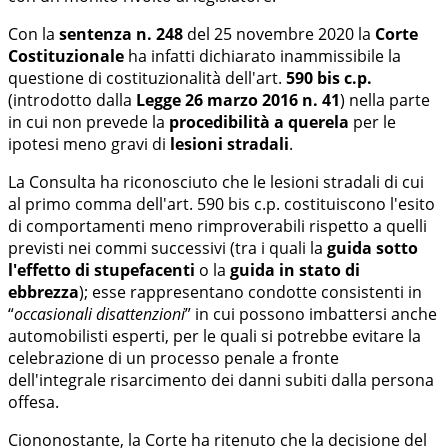
Con la
sentenza n. 248
del 25 novembre 2020 la
Corte
Costituzionale
ha infatti dichiarato inammissibile la
questione di costituzionalità dell'art.
590 bis c.p.
(introdotto dalla
Legge 26 marzo 2016 n. 41
) nella parte
in cui non prevede la
procedibilità a querela
per le
ipotesi meno gravi di
lesioni stradali
.
La Consulta ha riconosciuto che le lesioni stradali di cui
al primo comma dell'art. 590 bis c.p. costituiscono l'esito
di comportamenti meno rimproverabili rispetto a quelli
previsti nei commi successivi (tra i quali la
guida sotto
l'effetto di stupefacenti
o la
guida in stato di
ebbrezza
); esse rappresentano condotte consistenti in
“
occasionali disattenzioni
” in cui possono imbattersi anche
automobilisti esperti, per le quali si potrebbe evitare la
celebrazione di un processo penale a fronte
dell'integrale risarcimento dei danni subiti dalla persona
offesa.
Ciononostante, la Corte ha ritenuto che la decisione del