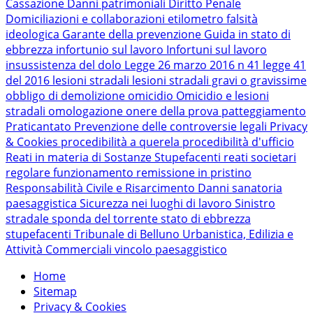
Cassazione
Danni patrimoniali
Diritto Penale
Domiciliazioni e collaborazioni
etilometro
falsità
ideologica
Garante della prevenzione
Guida in stato di
ebbrezza
infortunio sul lavoro
Infortuni sul lavoro
insussistenza del dolo
Legge 26 marzo 2016 n 41
legge 41
del 2016
lesioni stradali
lesioni stradali gravi o gravissime
obbligo di demolizione
omicidio
Omicidio e lesioni
stradali
omologazione
onere della prova
patteggiamento
Praticantato
Prevenzione delle controversie legali
Privacy
& Cookies
procedibilità a querela
procedibilità d'ufficio
Reati in materia di Sostanze Stupefacenti
reati societari
regolare funzionamento
remissione in pristino
Responsabilità Civile e Risarcimento Danni
sanatoria
paesaggistica
Sicurezza nei luoghi di lavoro
Sinistro
stradale
sponda del torrente
stato di ebbrezza
stupefacenti
Tribunale di Belluno
Urbanistica, Edilizia e
Attività Commerciali
vincolo paesaggistico
Home
Sitemap
Privacy & Cookies