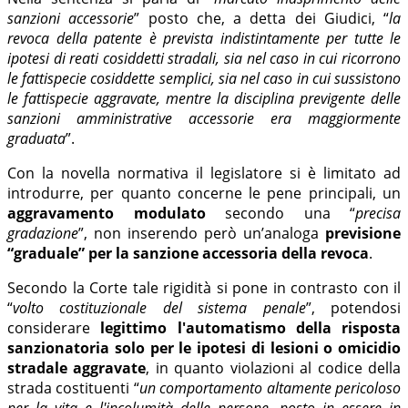
sanzioni accessorie
” posto che, a detta dei Giudici, “
la
revoca della patente è prevista indistintamente per tutte le
ipotesi di reati cosiddetti stradali, sia nel caso in cui ricorrono
le fattispecie cosiddette semplici, sia nel caso in cui sussistono
le fattispecie aggravate, mentre la disciplina previgente delle
sanzioni amministrative accessorie era maggiormente
graduata
”.
Con la novella normativa il legislatore si è limitato ad
introdurre, per quanto concerne le pene principali, un
aggravamento modulato
secondo una “
precisa
gradazione
”, non inserendo però un’analoga
previsione
“graduale” per la sanzione accessoria della revoca
.
Secondo la Corte tale rigidità si pone in contrasto con il
“
volto costituzionale del sistema penale
”, potendosi
considerare
legittimo l'automatismo della risposta
sanzionatoria solo per le ipotesi di lesioni o omicidio
stradale aggravate
, in quanto violazioni al codice della
strada costituenti “
un comportamento altamente pericoloso