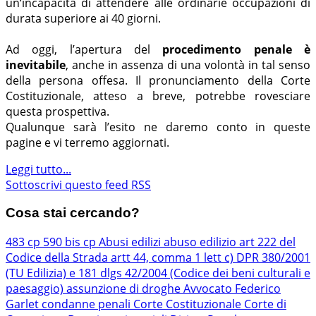
un‘incapacità di attendere alle ordinarie occupazioni di
durata superiore ai 40 giorni.
Ad oggi, l’apertura del
procedimento penale è
inevitabile
, anche in assenza di una volontà in tal senso
della persona offesa. Il pronunciamento della Corte
Costituzionale, atteso a breve, potrebbe rovesciare
questa prospettiva.
Qualunque sarà l’esito ne daremo conto in queste
pagine e vi terremo aggiornati.
Leggi tutto...
Sottoscrivi questo feed RSS
Cosa stai cercando?
483 cp
590 bis cp
Abusi edilizi
abuso edilizio
art 222 del
Codice della Strada
artt 44, comma 1 lett c) DPR 380/2001
(TU Edilizia) e 181 dlgs 42/2004 (Codice dei beni culturali e
paesaggio)
assunzione di droghe
Avvocato Federico
Garlet
condanne penali
Corte Costituzionale
Corte di