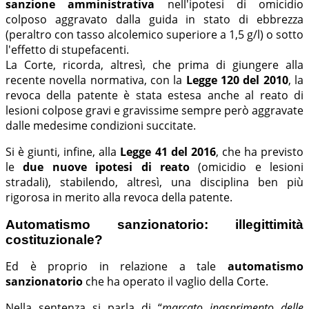
sanzione amministrativa
nell'ipotesi di omicidio
colposo aggravato dalla guida in stato di ebbrezza
(peraltro con tasso alcolemico superiore a 1,5 g/l) o sotto
l'effetto di stupefacenti.
La Corte, ricorda, altresì, che prima di giungere alla
recente novella normativa, con la
Legge 120 del 2010
, la
revoca della patente è stata estesa anche al reato di
lesioni colpose gravi e gravissime sempre però aggravate
dalle medesime condizioni succitate.
Si è giunti, infine, alla
Legge 41 del 2016
, che ha previsto
le
due nuove ipotesi di reato
(omicidio e lesioni
stradali), stabilendo, altresì, una disciplina ben più
rigorosa in merito alla revoca della patente.
Automatismo sanzionatorio: illegittimità
costituzionale?
Ed è proprio in relazione a tale
automatismo
sanzionatorio
che ha operato il vaglio della Corte.
Nella sentenza si parla di “
marcato inasprimento delle