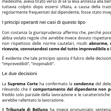
medesime, aveva tirato verso di sé la leva annessa alla ben
tuttavia colpito dopo essersi sfilata, a causa della traz
regolarmente frequentati dal dipendente, fosse stato inseg
I principi operanti nei casi di questo tipo
Con costanza la giurisprudenza afferma che, perché possa 
abbia violato regole che avrebbe invece dovuto rispettare
non rispettoso delle norme cautelari, risulti
abnorme, e
ricevute, connotandosi come del tutto imprevedibile o 
È evidente che tale principio sposta il fulcro delle decision
“imprevedibili”, “inopinabili”.
Le due decisioni
La
Suprema Corte
ha confermato la
condanna
del deleg
rilevando che il
comportamento del dipendente non pot
freddo solo parziale della lavorazione e le caratteristich
avrebbe rallentato la lavorazione.
Il
Tribunale di Belluno
ha invece pronunciato sentenz