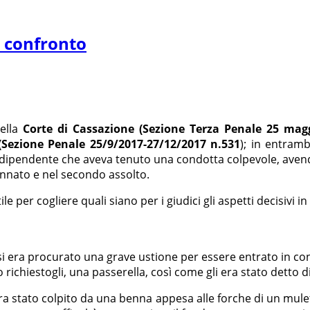
a confronto
della
Corte di Cassazione (Sezione Terza Penale 25 magg
(Sezione Penale 25/9/2017-27/12/2017 n.531
); in entramb
n dipendente che aveva tenuto una condotta colpevole, avendo
annato e nel secondo assolto.
 per cogliere quali siano per i giudici gli aspetti decisivi in
 si era procurato una grave ustione per essere entrato in co
 richiestogli, una passerella, così come gli era stato detto di
era stato colpito da una benna appesa alle forche di un mulet