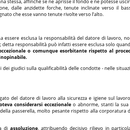
na stessa, affinchè se ne aprisse il fondo e ne potesse uscir
ione, dalle anzidette forche, tenute inclinate verso il bas
nato che esse vanno tenute rivolte verso l’alto.
essere esclusa la responsabilità del datore di lavoro, non 
; detta responsabilità può infatti essere esclusa solo quan
ccezionale o comunque esorbitante rispetto al procedi
inopinabile.
i dei giudici sulla qualificabilità delle condotte - nelle situ
ato del datore di lavoro alla sicurezza e igiene sul lavoro
eva considerarsi eccezionale
o abnorme, stanti la sua 
e della passerella, molto pesante rispetto alla corporatura
a di
assoluzione
, attribuendo decisivo rilievo in partico