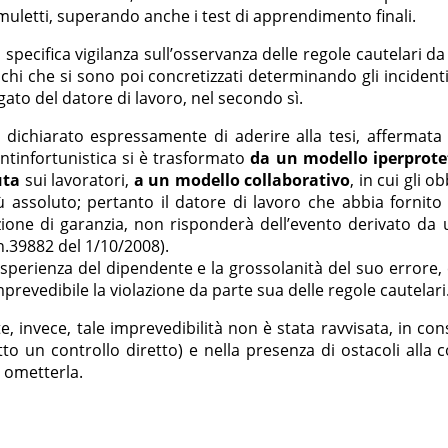
i muletti, superando anche i test di apprendimento finali.
specifica vigilanza sull’osservanza delle regole cautelari d
schi che si sono poi concretizzati determinando gli incident
gato del datore di lavoro, nel secondo sì.
r dichiarato espressamente di aderire alla tesi, affermata
ntinfortunistica si è trasformato
da un modello iperprote
uta
sui lavoratori,
a un modello collaborativo
, in cui gli o
più assoluto; pertanto il datore di lavoro che abbia fornito
izione di garanzia, non risponderà dell’evento derivato d
n.39882 del 1/10/2008).
 di esperienza del dipendente e la grossolanità del suo err
revedibile la violazione da parte sua delle regole cautelari
e, invece, tale imprevedibilità non è stata ravvisata, in c
to un controllo diretto) e nella presenza di ostacoli alla 
 ometterla.