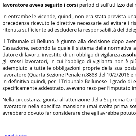
lavoratore aveva seguito i corsi
periodici sull’utilizzo de
In entrambe le vicende, quindi, non era stata prevista una 
precedenza ricevuto le direttive necessarie ad evitare i ri
ritenuta sufficiente ad escludere la responsabilità del dele
Il Tribunale di Belluno è giunto alla decisione dopo ave
Cassazione, secondo la quale il sistema della normativa a
datore di lavoro, investito di un obbligo di vigilanza
assol
gli stessi lavoratori, in cui l’obbligo di vigilanza non è 
adempiuto a tutte le obbligazioni proprie della sua pos
lavoratore (Quarta Sezione Penale n.8883 del 10/2/2016 e 
In definitiva quindi, per il Tribunale Bellunese il grado
specificamente addestrato, avevano reso per l’imputato imp
Nella circostanza giunta all’attenzione della Suprema Cort
lavoratore nella specifica mansione (mai svolta prima sot
avrebbero dovuto far considerare che egli avrebbe potuto