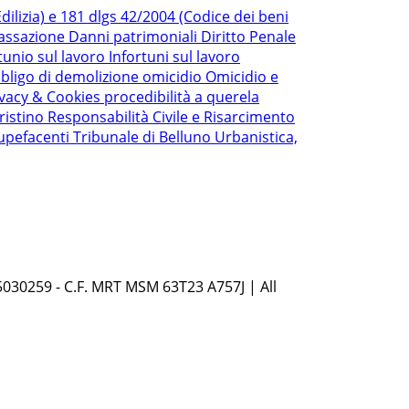
ilizia) e 181 dlgs 42/2004 (Codice dei beni
Cassazione
Danni patrimoniali
Diritto Penale
tunio sul lavoro
Infortuni sul lavoro
bligo di demolizione
omicidio
Omicidio e
ivacy & Cookies
procedibilità a querela
ristino
Responsabilità Civile e Risarcimento
upefacenti
Tribunale di Belluno
Urbanistica,
5030259 - C.F. MRT MSM 63T23 A757J | All