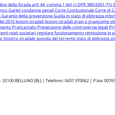
dice della Strada
artt 44, comma 1 lett c) DPR 380/2001 (TU Ed
rico Garlet
condanne penali
Corte Costituzionale
Corte di 
a
Garante della prevenzione
Guida in stato di ebbrezza
infor
del 2016
lesioni stradali
lesioni stradali gravi o gravissime
ob
amento
Praticantato
Prevenzione delle controversie legali
Pr
centi
reati societari
regolare funzionamento
remissione in p
ro
Sinistro stradale
sponda del torrente
stato di ebbrezza
st
 – 32100 BELLUNO (BL) | Telefono: 0437 370062 | P.Iva: 0076