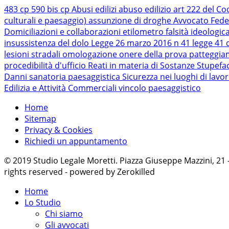
483 cp
590 bis cp
Abusi edilizi
abuso edilizio
art 222 del Co
culturali e paesaggio)
assunzione di droghe
Avvocato Fede
Domiciliazioni e collaborazioni
etilometro
falsità ideologic
insussistenza del dolo
Legge 26 marzo 2016 n 41
legge 41 
lesioni stradali
omologazione
onere della prova
patteggi
procedibilità d'ufficio
Reati in materia di Sostanze Stupefa
Danni
sanatoria paesaggistica
Sicurezza nei luoghi di lavo
Edilizia e Attività Commerciali
vincolo paesaggistico
Home
Sitemap
Privacy & Cookies
Richiedi un appuntamento
© 2019 Studio Legale Moretti. Piazza Giuseppe Mazzini, 21
rights reserved - powered by Zerokilled
Home
Lo Studio
Chi siamo
Gli avvocati