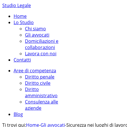
Studio Legale
Home
Lo Studio
Chi siamo
Gli avvocati
Domiciliazioni e
collaborazioni
Lavora con noi
Contatti
Aree di competenza
Diritto penale
Diritto civile
Diritto
amministrativo
Consulenza alle
aziende
Blog
Ti trovi qui:
Home
-
Gli avvocati
-
Sicurezza nei luoghi di lavor