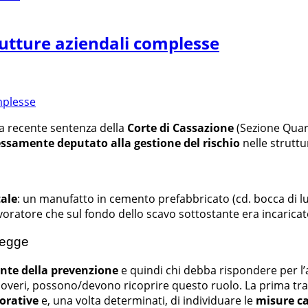
rutture aziendali complesse
a recente sentenza della
Corte di Cassazione
(Sezione Quart
ssamente deputato alla gestione del rischio
nelle struttu
ale
: un manufatto in cemento prefabbricato (cd. bocca di l
lavoratore che sul fondo dello scavo sottostante era incaric
 legge
ante della prevenzione
e quindi chi debba rispondere per l’a
e doveri, possono/devono ricoprire questo ruolo. La prima tra
vorative
e, una volta determinati, di individuare le
misure
ca