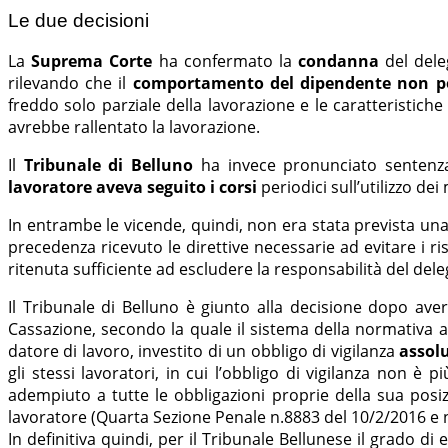
Le due decisioni
La
Suprema Corte
ha confermato la
condanna
del deleg
rilevando che il
comportamento del dipendente non pot
freddo solo parziale della lavorazione e le caratteristich
avrebbe rallentato la lavorazione.
Il
Tribunale di Belluno
ha invece pronunciato sentenz
lavoratore aveva seguito i corsi
periodici sull’utilizzo de
In entrambe le vicende, quindi, non era stata prevista una 
precedenza ricevuto le direttive necessarie ad evitare i ri
ritenuta sufficiente ad escludere la responsabilità del dele
Il Tribunale di Belluno è giunto alla decisione dopo ave
Cassazione, secondo la quale il sistema della normativa a
datore di lavoro, investito di un obbligo di vigilanza
assol
gli stessi lavoratori, in cui l’obbligo di vigilanza non è 
adempiuto a tutte le obbligazioni proprie della sua pos
lavoratore (Quarta Sezione Penale n.8883 del 10/2/2016 e 
In definitiva quindi, per il Tribunale Bellunese il grado