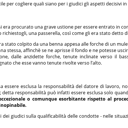
 per cogliere quali siano per i giudici gli aspetti decisivi in
 si era procurato una grave ustione per essere entrato in co
 richiestogli, una passerella, così come gli era stato detto di
era stato colpito da una benna appesa alle forche di un mulet
na stessa, affinchè se ne aprisse il fondo e ne potesse uscir
ione, dalle anzidette forche, tenute inclinate verso il bas
nato che esse vanno tenute rivolte verso l’alto.
essere esclusa la responsabilità del datore di lavoro, non 
; detta responsabilità può infatti essere esclusa solo quan
ccezionale o comunque esorbitante rispetto al procedi
inopinabile.
i dei giudici sulla qualificabilità delle condotte - nelle situ