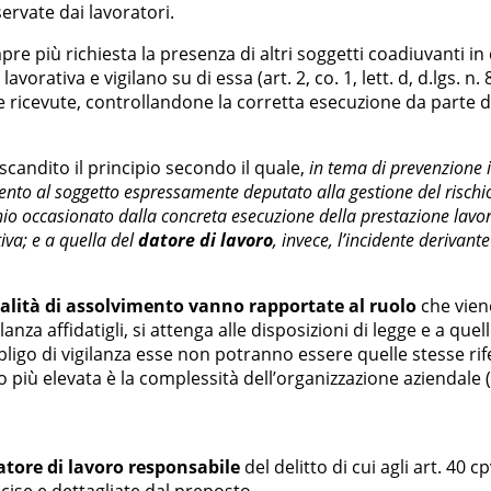
ervate dai lavoratori.
pre più richiesta la presenza di altri soggetti coadiuvanti in
avorativa e vigilano su di essa (art. 2, co. 1, lett. d, d.lgs. n. 
ive ricevute, controllandone la corretta esecuzione da parte 
scandito il principio secondo il quale,
in tema di prevenzione in
imento al soggetto espressamente deputato alla gestione del ris
nio occasionato dalla concreta esecuzione della prestazione lavor
tiva; e a quella del
datore di lavoro
, invece, l’incidente derivant
lità di assolvimento vanno rapportate al ruolo
che viene
ilanza affidatigli, si attenga alle disposizioni di legge e a qu
igo di vigilanza esse non potranno essere quelle stesse rif
più elevata è la complessità dell’organizzazione aziendale (
datore di lavoro responsabile
del delitto di cui agli art. 40 c