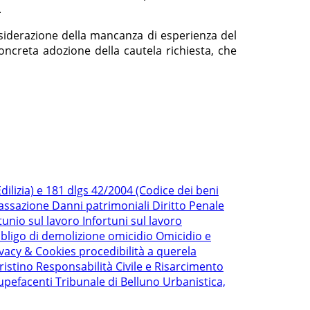
.
onsiderazione della mancanza di esperienza del
concreta adozione della cautela richiesta, che
ilizia) e 181 dlgs 42/2004 (Codice dei beni
Cassazione
Danni patrimoniali
Diritto Penale
tunio sul lavoro
Infortuni sul lavoro
bligo di demolizione
omicidio
Omicidio e
ivacy & Cookies
procedibilità a querela
ristino
Responsabilità Civile e Risarcimento
upefacenti
Tribunale di Belluno
Urbanistica,