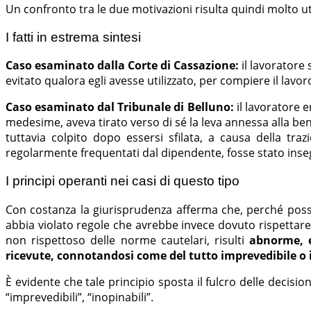
Un confronto tra le due motivazioni risulta quindi molto utile
I fatti in estrema sintesi
Caso esaminato dalla Corte di Cassazione:
il lavoratore
evitato qualora egli avesse utilizzato, per compiere il lavoro
Caso esaminato dal Tribunale di Belluno:
il lavoratore 
medesime, aveva tirato verso di sé la leva annessa alla ben
tuttavia colpito dopo essersi sfilata, a causa della traz
regolarmente frequentati dal dipendente, fosse stato inseg
I principi operanti nei casi di questo tipo
Con costanza la giurisprudenza afferma che, perché possa 
abbia violato regole che avrebbe invece dovuto rispettare
non rispettoso delle norme cautelari, risulti
abnorme, e
ricevute, connotandosi come del tutto imprevedibile o 
È evidente che tale principio sposta il fulcro delle decision
“imprevedibili”, “inopinabili”.