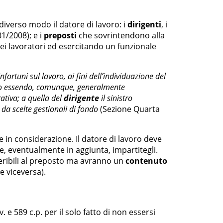
 diverso modo il datore di lavoro: i
dirigenti
, i
81/2008); e i
preposti
che sovrintendono alla
dei lavoratori ed esercitando un funzionale
fortuni sul lavoro, ai fini dell’individuazione del
chio essendo, comunque, generalmente
ativa; a quella del
dirigente
il sinistro
e da scelte gestionali di fondo
(Sezione Quarta
 in considerazione. Il datore di lavoro deve
elle, eventualmente in aggiunta, impartitegli.
eribili al preposto ma avranno un
contenuto
e viceversa).
pv. e 589 c.p. per il solo fatto di non essersi