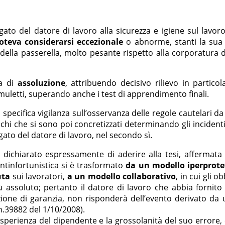
ato del datore di lavoro alla sicurezza e igiene sul lavoro
eva considerarsi eccezionale
o abnorme, stanti la sua 
e della passerella, molto pesante rispetto alla corporatura
a di
assoluzione
, attribuendo decisivo rilievo in partico
i muletti, superando anche i test di apprendimento finali.
specifica vigilanza sull’osservanza delle regole cautelari d
schi che si sono poi concretizzati determinando gli incident
gato del datore di lavoro, nel secondo sì.
r dichiarato espressamente di aderire alla tesi, affermata
ntinfortunistica si è trasformato
da un modello iperprote
uta
sui lavoratori,
a un modello collaborativo
, in cui gli o
più assoluto; pertanto il datore di lavoro che abbia fornito
izione di garanzia, non risponderà dell’evento derivato d
n.39882 del 1/10/2008).
 di esperienza del dipendente e la grossolanità del suo err