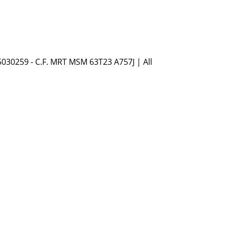
5030259 - C.F. MRT MSM 63T23 A757J | All