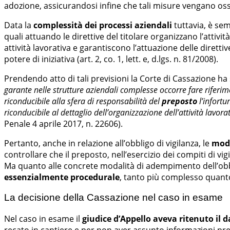
adozione, assicurandosi infine che tali misure vengano oss
Data la
complessità dei processi aziendali
tuttavia, è sem
quali attuando le direttive del titolare organizzano l’attività l
attività lavorativa e garantiscono l’attuazione delle dirett
potere di iniziativa (art. 2, co. 1, lett. e, d.lgs. n. 81/2008).
Prendendo atto di tali previsioni la Corte di Cassazione ha 
garante nelle strutture aziendali complesse occorre fare rifer
riconducibile alla sfera di responsabilità del
preposto
l’infortu
riconducibile al dettaglio dell’organizzazione dell’attività lavora
Penale 4 aprile 2017, n. 22606).
Pertanto, anche in relazione all’obbligo di vigilanza, le
moda
controllare che il preposto, nell’esercizio dei compiti di vig
Ma quanto alle concrete modalità di adempimento dell’obbl
essenzialmente procedurale
, tanto più complesso quanto 
La decisione della Cassazione nel caso in esame
Nel caso in esame il
giudice d’Appello aveva ritenuto il 