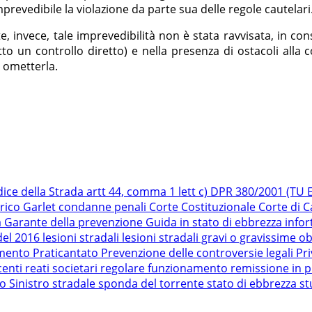
revedibile la violazione da parte sua delle regole cautelari
e, invece, tale imprevedibilità non è stata ravvisata, in c
to un controllo diretto) e nella presenza di ostacoli alla 
 ometterla.
dice della Strada
artt 44, comma 1 lett c) DPR 380/2001 (TU Ed
rico Garlet
condanne penali
Corte Costituzionale
Corte di 
a
Garante della prevenzione
Guida in stato di ebbrezza
infor
del 2016
lesioni stradali
lesioni stradali gravi o gravissime
ob
amento
Praticantato
Prevenzione delle controversie legali
Pr
centi
reati societari
regolare funzionamento
remissione in p
ro
Sinistro stradale
sponda del torrente
stato di ebbrezza
st