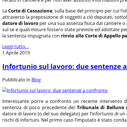
recato in cantiere e per non aver assunto informazioni pre
La
Corte di Cassazione
, sulla base del principio per cui l
attraverso la preposizione di soggetti a ciò deputati, sott
datore di lavoro
per una sua assenza fisica dal cantiere o
sul se e quali misure fossero state previste ed adottate p
la sentenza impugnata con
rinvio alla Corte di Appello
p
Leggi tutto...
1 Aprile 2019
Infortunio sul lavoro: due sentenze 
Pubblicato in
Blog
Interessante porre a confronto un recente intervento 
sentenza di poco precedente del
Tribunale di Belluno 
datore di lavoro (o del suo delegato) per l’infortunio di u
rischi di infortuni. Nel primo caso l’imputato è stato cond