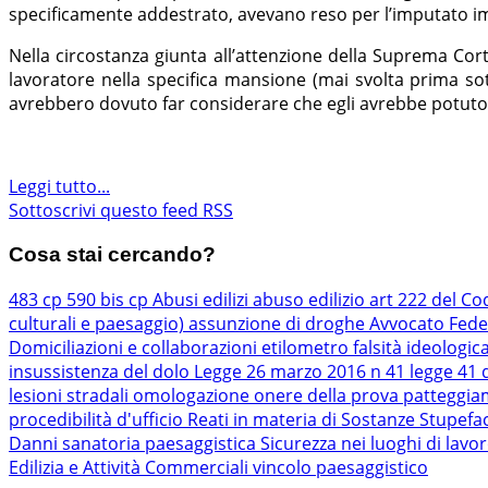
specificamente addestrato, avevano reso per l’imputato imp
Nella circostanza giunta all’attenzione della Suprema Cort
lavoratore nella specifica mansione (mai svolta prima sot
avrebbero dovuto far considerare che egli avrebbe potuto
Leggi tutto...
Sottoscrivi questo feed RSS
Cosa stai cercando?
483 cp
590 bis cp
Abusi edilizi
abuso edilizio
art 222 del Co
culturali e paesaggio)
assunzione di droghe
Avvocato Fede
Domiciliazioni e collaborazioni
etilometro
falsità ideologic
insussistenza del dolo
Legge 26 marzo 2016 n 41
legge 41 
lesioni stradali
omologazione
onere della prova
patteggi
procedibilità d'ufficio
Reati in materia di Sostanze Stupefa
Danni
sanatoria paesaggistica
Sicurezza nei luoghi di lavo
Edilizia e Attività Commerciali
vincolo paesaggistico