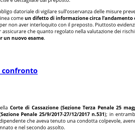
cise e dettagliate dal preposto.
’obbligo datoriale di vigilare sull’osservanza delle misure pr
olinea come
un difetto di informazione circa l’andamento 
 per non aver interloquito con il preposto. Piuttosto evide
er assicurare che quanto regolato nella valutazione dei ris
er un nuovo esame
.
a confronto
della
Corte di Cassazione (Sezione Terza Penale 25 magg
(Sezione Penale 25/9/2017-27/12/2017 n.531
); in entramb
n dipendente che aveva tenuto una condotta colpevole, avendo
annato e nel secondo assolto.