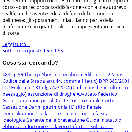
desiderino. Rapporti di questo tipo sono già da tempo in
corso - con reciproca soddisfazione - con altre autorevoli
realtà, anche aventi sede al di fuori del circondario
bellunese: gli spostamenti infatti fanno parte della
professione e in quanto tali non rappresentano ostacolo
di sorta.
Leggi tutto...
Sottoscrivi questo feed RSS
Cosa stai cercando?
483 cp
590 bis cp
Abusi edilizi
abuso edilizio
art 222 del
Codice della Strada
artt 44, comma 1 lett c) DPR 380/2001
(TU Edilizia) e 181 dlgs 42/2004 (Codice dei beni culturali e
paesaggio)
assunzione di droghe
Avvocato Federico
Garlet
condanne penali
Corte Costituzionale
Corte di
Cassazione
Danni patrimoniali
Diritto Penale
Domiciliazioni e collaborazioni
etilometro
falsità
ideologica
Garante della prevenzione
Guida in stato di
ebbrezza
infortunio sul lavoro
Infortuni sul lavoro