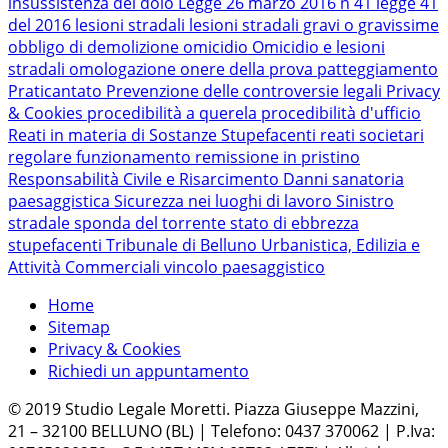
insussistenza del dolo
Legge 26 marzo 2016 n 41
legge 41
del 2016
lesioni stradali
lesioni stradali gravi o gravissime
obbligo di demolizione
omicidio
Omicidio e lesioni
stradali
omologazione
onere della prova
patteggiamento
Praticantato
Prevenzione delle controversie legali
Privacy
& Cookies
procedibilità a querela
procedibilità d'ufficio
Reati in materia di Sostanze Stupefacenti
reati societari
regolare funzionamento
remissione in pristino
Responsabilità Civile e Risarcimento Danni
sanatoria
paesaggistica
Sicurezza nei luoghi di lavoro
Sinistro
stradale
sponda del torrente
stato di ebbrezza
stupefacenti
Tribunale di Belluno
Urbanistica, Edilizia e
Attività Commerciali
vincolo paesaggistico
Home
Sitemap
Privacy & Cookies
Richiedi un appuntamento
© 2019 Studio Legale Moretti. Piazza Giuseppe Mazzini,
21 – 32100 BELLUNO (BL) | Telefono: 0437 370062 | P.Iva: