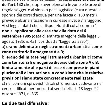
dell’art.142
che, dopo aver elencato le zone e le aree di
regola soggette al vincolo paesaggistico (e tra queste le
sponde dei corsi d’acqua per una fascia di 150 metri),
prevede alcune situazioni in cui esse invece vi sfuggono.
Vi si legge infatti che le disposizioni di cui al comma 1
non si applicano alle aree che alla data del 6
settembre 1985
(data di entrata in vigore della legge 8
agosto 1985, n. 431, cosiddetta “Legge Galasso”):
a)
erano delimitate negli strumenti urbanistici come
zone territoriali omogenee A e B
;
b)
erano delimitate negli strumenti urbanistici come
zone territoriali omogenee diverse dalle zone A e B,
limitatamente alle parti di esse ricomprese in piani
pluriennali di attuazione, a condizione che le relative
previsioni siano state concretamente realizzate
;
c) nei comuni sprovvisti di tali strumenti, ricadevano nei
centri edificati perimetrati ai sensi dell’art. 18 legge 22
ottobre 1971, n. 865.
Le due tesi difensive: