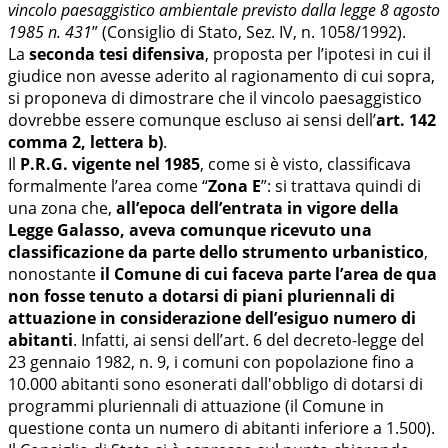
vincolo paesaggistico ambientale previsto dalla legge 8 agosto
1985 n. 431
” (Consiglio di Stato, Sez. IV, n. 1058/1992).
La
seconda tesi difensiva
, proposta per l’ipotesi in cui il
giudice non avesse aderito al ragionamento di cui sopra,
si proponeva di dimostrare che il vincolo paesaggistico
dovrebbe essere comunque escluso ai sensi dell’
art. 142
comma 2, lettera b)
.
Il
P.R.G. vigente nel 1985
, come si è visto, classificava
formalmente l’area come “
Zona E
”: si trattava quindi di
una zona che,
all’epoca dell’entrata in vigore della
Legge Galasso, aveva comunque ricevuto una
classificazione da parte dello strumento urbanistico
,
nonostante
il Comune di cui faceva parte l’area de qua
non fosse tenuto a dotarsi di piani pluriennali di
attuazione in considerazione dell’esiguo numero di
abitanti
. Infatti, ai sensi dell’art. 6 del decreto-legge del
23 gennaio 1982, n. 9, i comuni con popolazione fino a
10.000 abitanti sono esonerati dall'obbligo di dotarsi di
programmi pluriennali di attuazione (il Comune in
questione conta un numero di abitanti inferiore a 1.500).