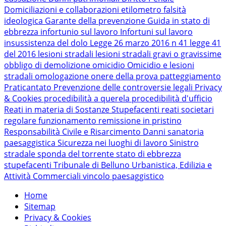
Domiciliazioni e collaborazioni
etilometro
falsità
ideologica
Garante della prevenzione
Guida in stato di
ebbrezza
infortunio sul lavoro
Infortuni sul lavoro
insussistenza del dolo
Legge 26 marzo 2016 n 41
legge 41
del 2016
lesioni stradali
lesioni stradali gravi o gravissime
obbligo di demolizione
omicidio
Omicidio e lesioni
stradali
omologazione
onere della prova
patteggiamento
Praticantato
Prevenzione delle controversie legali
Privacy
& Cookies
procedibilità a querela
procedibilità d'ufficio
Reati in materia di Sostanze Stupefacenti
reati societari
regolare funzionamento
remissione in pristino
Responsabilità Civile e Risarcimento Danni
sanatoria
paesaggistica
Sicurezza nei luoghi di lavoro
Sinistro
stradale
sponda del torrente
stato di ebbrezza
stupefacenti
Tribunale di Belluno
Urbanistica, Edilizia e
Attività Commerciali
vincolo paesaggistico
Home
Sitemap
Privacy & Cookies