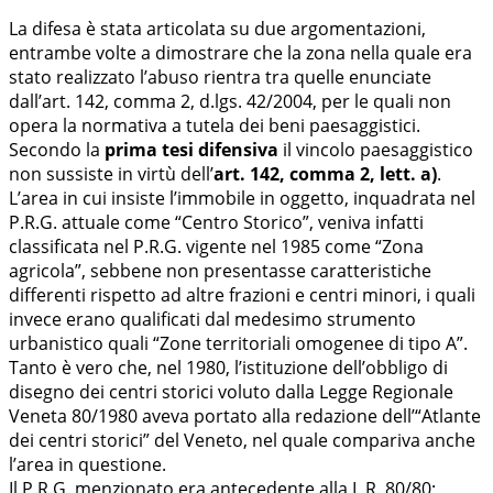
La difesa è stata articolata su due argomentazioni,
entrambe volte a dimostrare che la zona nella quale era
stato realizzato l’abuso rientra tra quelle enunciate
dall’art. 142, comma 2, d.lgs. 42/2004, per le quali non
opera la normativa a tutela dei beni paesaggistici.
Secondo la
prima tesi difensiva
il vincolo paesaggistico
non sussiste in virtù dell’
art. 142, comma 2, lett. a)
.
L’area in cui insiste l’immobile in oggetto, inquadrata nel
P.R.G. attuale come “Centro Storico”, veniva infatti
classificata nel P.R.G. vigente nel 1985 come “Zona
agricola”, sebbene non presentasse caratteristiche
differenti rispetto ad altre frazioni e centri minori, i quali
invece erano qualificati dal medesimo strumento
urbanistico quali “Zone territoriali omogenee di tipo A”.
Tanto è vero che, nel 1980, l’istituzione dell’obbligo di
disegno dei centri storici voluto dalla Legge Regionale
Veneta 80/1980 aveva portato alla redazione dell’“Atlante
dei centri storici” del Veneto, nel quale compariva anche
l’area in questione.
Il P.R.G. menzionato era antecedente alla L.R. 80/80;