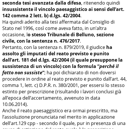
seconda tesi avanzata dalla difesa
, ritenendo quindi
insussistente il vincolo paesaggistico ai sensi dell’art.
142 comma 2 lett. b) d.lgs. 42/2004
.
Ha quindi aderito alla tesi affermata dal Consiglio di
Stato nel 1996, così come aveva fatto, in un’altra
occasione, l
o stesso Tribunale di Belluno, sezione
civile, con la sentenza n. 476/2017
.
Pertanto, con la sentenza n. 879/2019, il giudice
ha
assolto gli imputati del reato previsto e punito
dall’art. 181 del d.lgs. 42/2004 (il quale presuppone la
sussistenza di un vincolo) con la formula “
perché il
fatto non sussiste
”
; ha poi dichiarato di non doversi
procedere in ordine al reato previsto e punito dall’art. 44,
comma 1, lett. c) D.P.R. n. 380/2001, per essersi lo stesso
estinto per prescrizione (risultando i lavori conclusi già
all’epoca dell’accertamento, avvenuto in data
10.06.2014).
Anche il reato paesaggistico era ormai prescritto, ma
l’assoluzione pronunciata nel merito in applicazione
dell’art.129 cpp - secondo il quale, pur in presenza di una