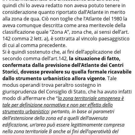
quindi chi lo aveva redatto non aveva potuto tenere in
considerazione quanto riportato dall’Atlante in merito
alla zona de qua. Ciò non toglie che l’Atlante del 1980 la
aveva comunque descritta come area meritevole della
classificazione quale “Zona A”, zona che, ai sensi dell’art.
142 comma 2 lett. a), è sottratta al vincolo paesaggistico
di cui al comma precedente.
Si è quindi sostenuto che, ai fini dell’applicazione del
secondo comma dell’art.142,
la situazione di fatto,
confermata dalla previsione dell’Atlante dei Centri
Storici, dovesse prevalere su quella formale ricavabile
dallo strumento urbanistico allora vigente
. Tale
modus operandi trova peraltro sostegno in
giurisprudenza del Consiglio di Stato, che ha avuto infatti
modo di affermare che “
la zona territoriale omogenea è
tale per definizione normativa e non per effetto dello
strumento urbanistico
: pertanto, in base ai parametri
dell’estensione della zona ed a quelli dell’avvenuta
edificazione, un’area può essere legittimamente compresa
nella zona territoriale B anche ai fini dell’operatività del