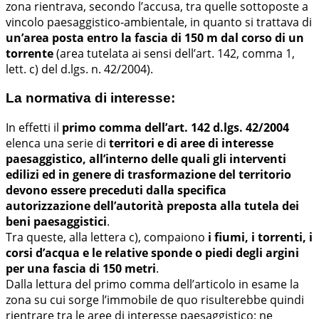
zona rientrava, secondo l’accusa, tra quelle sottoposte a
vincolo paesaggistico-ambientale, in quanto si trattava di
un’area posta entro la fascia di 150 m dal corso di un
torrente
(area tutelata ai sensi dell’art. 142, comma 1,
lett. c) del d.lgs. n. 42/2004).
La normativa di interesse:
In effetti il
primo comma dell’art. 142 d.lgs. 42/2004
elenca una serie di
territori e di aree di interesse
paesaggistico, all’interno delle quali gli interventi
edilizi ed in genere di trasformazione del territorio
devono essere preceduti dalla specifica
autorizzazione dell’autorità preposta alla tutela dei
beni paesaggistici
.
Tra queste, alla lettera c), compaiono
i fiumi, i torrenti, i
corsi d’acqua e le relative sponde o piedi degli argini
per una fascia di 150 metri
.
Dalla lettura del primo comma dell’articolo in esame la
zona su cui sorge l’immobile de quo risulterebbe quindi
rientrare tra le aree di interesse paesaggistico; ne