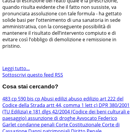
causa di estinzione del reato quale è la prescrizione,
quando risulta evidente che il fatto non sussiste, va
pronunciata assoluzione con tale formula - ha gettato
solide basi per l’ottenimento di una sanatoria in sede
amministrativa, con la conseguente possibilità di
mantenere il risultato dell’intervento compiuto e di
evitare così l’obbligo di demolizione e remissione in
pristino.
Leggi tutto...
Sottoscrivi questo feed RSS
Cosa stai cercando?
483 cp
590 bis cp
Abusi edilizi
abuso edilizio
art 222 del
Codice della Strada
artt 44, comma 1 lett c) DPR 380/2001
(TU Edilizia) e 181 dlgs 42/2004 (Codice dei beni culturali e
paesaggio)
assunzione di droghe
Avvocato Federico
Garlet
condanne penali
Corte Costituzionale
Corte di
Cassazione
Danni patrimoniali
Diritto Penale