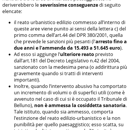
deriverebbero le
severissime conseguenze
di seguito
elencate:
il reato urbanistico edilizio commesso all’interno di
queste aree viene punito ai sensi della lettera c) del
primo comma dell’art.44 del DPR 380/2001, quella
che prevede le sanzioni più pesanti (l'
arresto fino a
due anni e l'ammenda da 15.493 a 51.645 euro
).
Ad esso si aggiunge l’
ulteriore reato
previsto
dall’art.181 del Decreto Legislativo n.42 del 2004,
sanzionato con la medesima pena (o addirittura più
gravemente quando si tratti di interventi
importanti).
Inoltre, quando l’intervento abusivo ha comportato
un incremento di volumi o di superfici utili (come è
avvenuto nel caso di cui si è occupato il Tribunale di
Belluno),
non è ammessa la cosiddetta sanatoria
.
Tale istituto, quando sia ammesso, comporta
l’estinzione del reato edilizio-urbanistico e la non
punibilità per quello paesaggistico; esso scatta, su