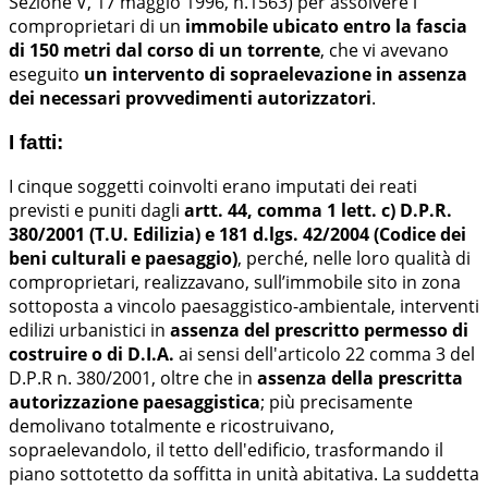
Sezione V, 17 maggio 1996, n.1563) per assolvere i
comproprietari di un
immobile ubicato entro la fascia
di 150 metri dal corso di un torrente
, che vi avevano
eseguito
un intervento di sopraelevazione in assenza
dei necessari provvedimenti autorizzatori
.
I fatti:
I cinque soggetti coinvolti erano imputati dei reati
previsti e puniti dagli
artt. 44, comma 1 lett. c) D.P.R.
380/2001 (T.U. Edilizia) e 181 d.lgs. 42/2004 (Codice dei
beni culturali e paesaggio)
, perché, nelle loro qualità di
comproprietari, realizzavano, sull’immobile sito in zona
sottoposta a vincolo paesaggistico-ambientale, interventi
edilizi urbanistici in
assenza del prescritto permesso di
costruire o di D.I.A.
ai sensi dell'articolo 22 comma 3 del
D.P.R n. 380/2001, oltre che in
assenza della prescritta
autorizzazione paesaggistica
; più precisamente
demolivano totalmente e ricostruivano,
sopraelevandolo, il tetto dell'edificio, trasformando il
piano sottotetto da soffitta in unità abitativa. La suddetta