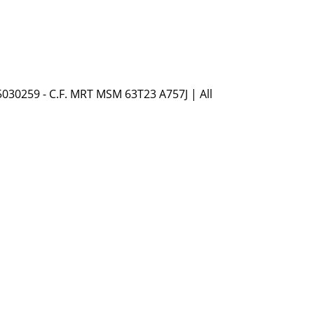
5030259 - C.F. MRT MSM 63T23 A757J | All