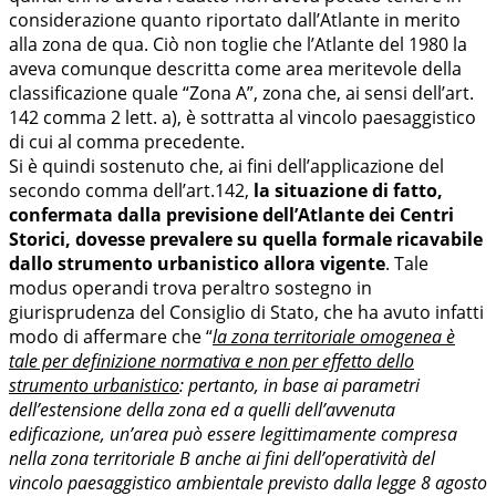
considerazione quanto riportato dall’Atlante in merito
alla zona de qua. Ciò non toglie che l’Atlante del 1980 la
aveva comunque descritta come area meritevole della
classificazione quale “Zona A”, zona che, ai sensi dell’art.
142 comma 2 lett. a), è sottratta al vincolo paesaggistico
di cui al comma precedente.
Si è quindi sostenuto che, ai fini dell’applicazione del
secondo comma dell’art.142,
la situazione di fatto,
confermata dalla previsione dell’Atlante dei Centri
Storici, dovesse prevalere su quella formale ricavabile
dallo strumento urbanistico allora vigente
. Tale
modus operandi trova peraltro sostegno in
giurisprudenza del Consiglio di Stato, che ha avuto infatti
modo di affermare che “
la zona territoriale omogenea è
tale per definizione normativa e non per effetto dello
strumento urbanistico
: pertanto, in base ai parametri
dell’estensione della zona ed a quelli dell’avvenuta
edificazione, un’area può essere legittimamente compresa
nella zona territoriale B anche ai fini dell’operatività del
vincolo paesaggistico ambientale previsto dalla legge 8 agosto