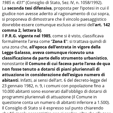
1985 n. 431
” (Consiglio di Stato, Sez. IV, n. 1058/1992).
La
seconda tesi difensiva
, proposta per l’ipotesi in cui il
giudice non avesse aderito al ragionamento di cui sopra,
si proponeva di dimostrare che il vincolo paesaggistico
dovrebbe essere comunque escluso ai sensi dell’
art. 142
comma 2, lettera b)
.
Il
P.R.G. vigente nel 1985
, come si è visto, classificava
formalmente l’area come “
Zona E
”: si trattava quindi di
una zona che,
all’epoca dell’entrata in vigore della
Legge Galasso, aveva comunque ricevuto una
classificazione da parte dello strumento urbanistico
,
nonostante
il Comune di cui faceva parte l’area de qua
non fosse tenuto a dotarsi di piani pluriennali di
attuazione in considerazione dell’esiguo numero di
abitanti
. Infatti, ai sensi dell’art. 6 del decreto-legge del
23 gennaio 1982, n. 9, i comuni con popolazione fino a
10.000 abitanti sono esonerati dall'obbligo di dotarsi di
programmi pluriennali di attuazione (il Comune in
questione conta un numero di abitanti inferiore a 1.500).
Il Consiglio di Stato si è espresso sul punto chiarendo