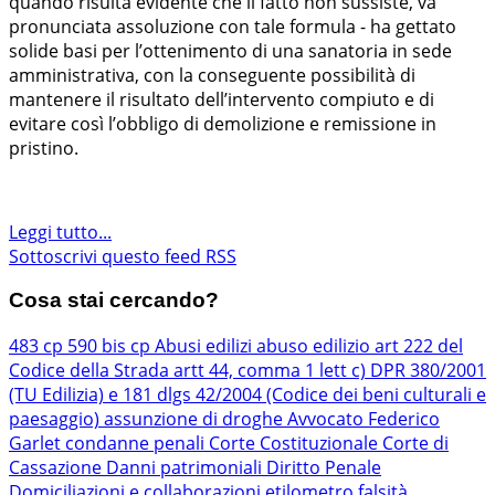
quando risulta evidente che il fatto non sussiste, va
pronunciata assoluzione con tale formula - ha gettato
solide basi per l’ottenimento di una sanatoria in sede
amministrativa, con la conseguente possibilità di
mantenere il risultato dell’intervento compiuto e di
evitare così l’obbligo di demolizione e remissione in
pristino.
Leggi tutto...
Sottoscrivi questo feed RSS
Cosa stai cercando?
483 cp
590 bis cp
Abusi edilizi
abuso edilizio
art 222 del
Codice della Strada
artt 44, comma 1 lett c) DPR 380/2001
(TU Edilizia) e 181 dlgs 42/2004 (Codice dei beni culturali e
paesaggio)
assunzione di droghe
Avvocato Federico
Garlet
condanne penali
Corte Costituzionale
Corte di
Cassazione
Danni patrimoniali
Diritto Penale
Domiciliazioni e collaborazioni
etilometro
falsità