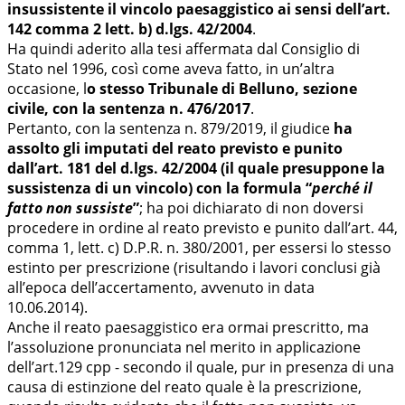
insussistente il vincolo paesaggistico ai sensi dell’art.
142 comma 2 lett. b) d.lgs. 42/2004
.
Ha quindi aderito alla tesi affermata dal Consiglio di
Stato nel 1996, così come aveva fatto, in un’altra
occasione, l
o stesso Tribunale di Belluno, sezione
civile, con la sentenza n. 476/2017
.
Pertanto, con la sentenza n. 879/2019, il giudice
ha
assolto gli imputati del reato previsto e punito
dall’art. 181 del d.lgs. 42/2004 (il quale presuppone la
sussistenza di un vincolo) con la formula “
perché il
fatto non sussiste
”
; ha poi dichiarato di non doversi
procedere in ordine al reato previsto e punito dall’art. 44,
comma 1, lett. c) D.P.R. n. 380/2001, per essersi lo stesso
estinto per prescrizione (risultando i lavori conclusi già
all’epoca dell’accertamento, avvenuto in data
10.06.2014).
Anche il reato paesaggistico era ormai prescritto, ma
l’assoluzione pronunciata nel merito in applicazione
dell’art.129 cpp - secondo il quale, pur in presenza di una
causa di estinzione del reato quale è la prescrizione,