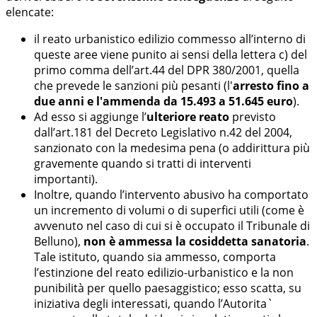
elencate:
il reato urbanistico edilizio commesso all’interno di
queste aree viene punito ai sensi della lettera c) del
primo comma dell’art.44 del DPR 380/2001, quella
che prevede le sanzioni più pesanti (l'
arresto fino a
due anni e l'ammenda da 15.493 a 51.645 euro
).
Ad esso si aggiunge l’
ulteriore reato
previsto
dall’art.181 del Decreto Legislativo n.42 del 2004,
sanzionato con la medesima pena (o addirittura più
gravemente quando si tratti di interventi
importanti).
Inoltre, quando l’intervento abusivo ha comportato
un incremento di volumi o di superfici utili (come è
avvenuto nel caso di cui si è occupato il Tribunale di
Belluno),
non è ammessa la cosiddetta sanatoria
.
Tale istituto, quando sia ammesso, comporta
l’estinzione del reato edilizio-urbanistico e la non
punibilità per quello paesaggistico; esso scatta, su
iniziativa degli interessati, quando l’Autorita`