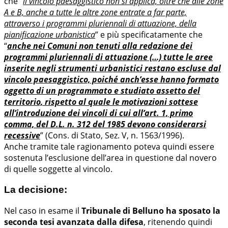
che “
il vincolo paesaggistico non si applica, oltre che alle zone
A e B, anche a tutte le altre zone entrate a far parte,
attraverso i programmi pluriennali di attuazione, della
pianificazione urbanistica
” e più specificatamente che
“
anche nei Comuni non tenuti alla redazione dei
programmi pluriennali di attuazione (…) tutte le aree
inserite negli strumenti urbanistici restano escluse dal
vincolo paesaggistico, poiché anch’esse hanno formato
oggetto di un programmato e studiato assetto del
territorio, rispetto al quale le motivazioni sottese
all’introduzione dei vincoli di cui all’art. 1, primo
comma, del D.L. n. 312 del 1985 devono considerarsi
recessive
” (Cons. di Stato, Sez. V, n. 1563/1996).
Anche tramite tale ragionamento poteva quindi essere
sostenuta l’esclusione dell’area in questione dal novero
di quelle soggette al vincolo.
La decisione:
Nel caso in esame il
Tribunale di Belluno ha sposato la
seconda tesi avanzata dalla difesa
, ritenendo quindi