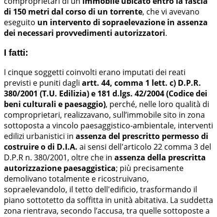
comproprietari di un
immobile ubicato entro la fascia
di 150 metri dal corso di un torrente
, che vi avevano
eseguito
un intervento di sopraelevazione in assenza
dei necessari provvedimenti autorizzatori
.
I fatti:
I cinque soggetti coinvolti erano imputati dei reati
previsti e puniti dagli
artt. 44, comma 1 lett. c) D.P.R.
380/2001 (T.U. Edilizia) e 181 d.lgs. 42/2004 (Codice dei
beni culturali e paesaggio)
, perché, nelle loro qualità di
comproprietari, realizzavano, sull’immobile sito in zona
sottoposta a vincolo paesaggistico-ambientale, interventi
edilizi urbanistici in
assenza del prescritto permesso di
costruire o di D.I.A.
ai sensi dell'articolo 22 comma 3 del
D.P.R n. 380/2001, oltre che in
assenza della prescritta
autorizzazione paesaggistica
; più precisamente
demolivano totalmente e ricostruivano,
sopraelevandolo, il tetto dell'edificio, trasformando il
piano sottotetto da soffitta in unità abitativa. La suddetta
zona rientrava, secondo l’accusa, tra quelle sottoposte a