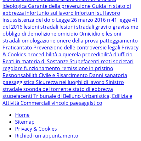
ideologica
Garante della prevenzione
Guida in stato di
ebbrezza
infortunio sul lavoro
Infortuni sul lavoro
insussistenza del dolo
Legge 26 marzo 2016 n 41
legge 41
del 2016
lesioni stradali
lesioni stradali gravi o gravissime
obbligo di demolizione
omicidio
Omicidio e lesioni
stradali
omologazione
onere della prova
patteggiamento
Praticantato
Prevenzione delle controversie legali
Privacy
& Cookies
procedibilità a querela
procedibilità d'ufficio
Reati in materia di Sostanze Stupefacenti
reati societari
regolare funzionamento
remissione in pristino
Responsabilità Civile e Risarcimento Danni
sanatoria
paesaggistica
Sicurezza nei luoghi di lavoro
Sinistro
stradale
sponda del torrente
stato di ebbrezza
stupefacenti
Tribunale di Belluno
Urbanistica, Edilizia e
Attività Commerciali
vincolo paesaggistico
Home
Sitemap
Privacy & Cookies
Richiedi un appuntamento