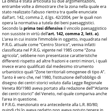
La difesa è stata articolata su due argomentazioni,
entrambe volte a dimostrare che la zona nella quale era
stato realizzato l’abuso rientra tra quelle enunciate
dall’art. 142, comma 2, d.lgs. 42/2004, per le quali non
opera la normativa a tutela dei beni paesaggistici.
Secondo la
prima tesi difensiva
il vincolo paesaggistico
non sussiste in virtù dell’
art. 142, comma 2, lett. a)
.
L’area in cui insiste l’immobile in oggetto, inquadrata nel
P.R.G. attuale come “Centro Storico”, veniva infatti
classificata nel P.R.G. vigente nel 1985 come “Zona
agricola”, sebbene non presentasse caratteristiche
differenti rispetto ad altre frazioni e centri minori, i quali
invece erano qualificati dal medesimo strumento
urbanistico quali “Zone territoriali omogenee di tipo A”.
Tanto è vero che, nel 1980, l’istituzione dell’obbligo di
disegno dei centri storici voluto dalla Legge Regionale
Veneta 80/1980 aveva portato alla redazione dell’“Atlante
dei centri storici” del Veneto, nel quale compariva anche
l’area in questione.
Il P.R.G. menzionato era antecedente alla L.R. 80/80;
quindi chi lo aveva redatto non aveva potuto tenere in