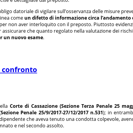
cise e dettagliate dal preposto.
’obbligo datoriale di vigilare sull’osservanza delle misure pr
olinea come
un difetto di informazione circa l’andamento 
 per non aver interloquito con il preposto. Piuttosto evide
er assicurare che quanto regolato nella valutazione dei ris
er un nuovo esame
.
a confronto
della
Corte di Cassazione (Sezione Terza Penale 25 magg
(Sezione Penale 25/9/2017-27/12/2017 n.531
); in entramb
n dipendente che aveva tenuto una condotta colpevole, avendo
annato e nel secondo assolto.