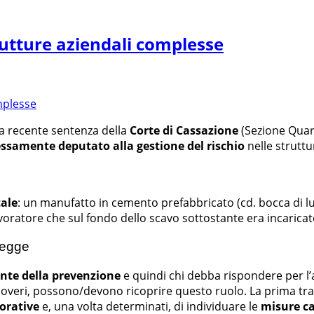
rutture aziendali complesse
a recente sentenza della
Corte di Cassazione
(Sezione Quart
ssamente deputato alla gestione del rischio
nelle struttu
ale
: un manufatto in cemento prefabbricato (cd. bocca di l
lavoratore che sul fondo dello scavo sottostante era incaric
 legge
ante della prevenzione
e quindi chi debba rispondere per l’a
e doveri, possono/devono ricoprire questo ruolo. La prima tra
vorative
e, una volta determinati, di individuare le
misure
ca