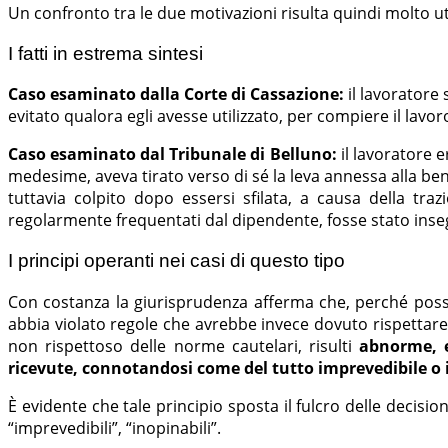
Un confronto tra le due motivazioni risulta quindi molto utile
I fatti in estrema sintesi
Caso esaminato dalla Corte di Cassazione:
il lavoratore
evitato qualora egli avesse utilizzato, per compiere il lavoro
Caso esaminato dal Tribunale di Belluno:
il lavoratore 
medesime, aveva tirato verso di sé la leva annessa alla ben
tuttavia colpito dopo essersi sfilata, a causa della traz
regolarmente frequentati dal dipendente, fosse stato inseg
I principi operanti nei casi di questo tipo
Con costanza la giurisprudenza afferma che, perché possa 
abbia violato regole che avrebbe invece dovuto rispettare
non rispettoso delle norme cautelari, risulti
abnorme, e
ricevute, connotandosi come del tutto imprevedibile o 
È evidente che tale principio sposta il fulcro delle decision
“imprevedibili”, “inopinabili”.