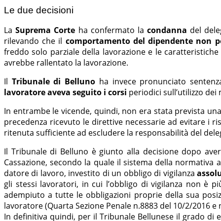
Le due decisioni
La
Suprema Corte
ha confermato la
condanna
del deleg
rilevando che il
comportamento del dipendente non pot
freddo solo parziale della lavorazione e le caratteristich
avrebbe rallentato la lavorazione.
Il
Tribunale di Belluno
ha invece pronunciato sentenz
lavoratore aveva seguito i corsi
periodici sull’utilizzo de
In entrambe le vicende, quindi, non era stata prevista una 
precedenza ricevuto le direttive necessarie ad evitare i ri
ritenuta sufficiente ad escludere la responsabilità del dele
Il Tribunale di Belluno è giunto alla decisione dopo ave
Cassazione, secondo la quale il sistema della normativa a
datore di lavoro, investito di un obbligo di vigilanza
assol
gli stessi lavoratori, in cui l’obbligo di vigilanza non è 
adempiuto a tutte le obbligazioni proprie della sua pos
lavoratore (Quarta Sezione Penale n.8883 del 10/2/2016 e 
In definitiva quindi, per il Tribunale Bellunese il grado