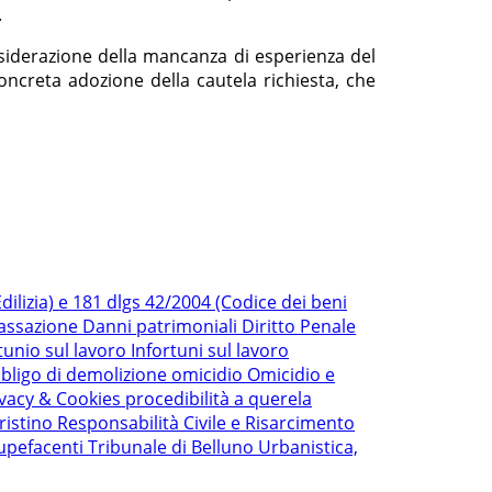
.
onsiderazione della mancanza di esperienza del
concreta adozione della cautela richiesta, che
ilizia) e 181 dlgs 42/2004 (Codice dei beni
Cassazione
Danni patrimoniali
Diritto Penale
tunio sul lavoro
Infortuni sul lavoro
bligo di demolizione
omicidio
Omicidio e
ivacy & Cookies
procedibilità a querela
ristino
Responsabilità Civile e Risarcimento
upefacenti
Tribunale di Belluno
Urbanistica,