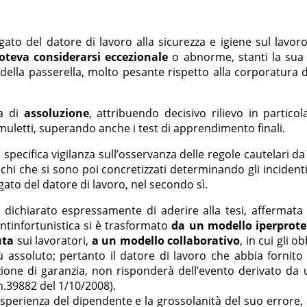
ato del datore di lavoro alla sicurezza e igiene sul lavoro
eva considerarsi eccezionale
o abnorme, stanti la sua 
e della passerella, molto pesante rispetto alla corporatura
a di
assoluzione
, attribuendo decisivo rilievo in partico
i muletti, superando anche i test di apprendimento finali.
specifica vigilanza sull’osservanza delle regole cautelari d
schi che si sono poi concretizzati determinando gli incident
gato del datore di lavoro, nel secondo sì.
r dichiarato espressamente di aderire alla tesi, affermata
ntinfortunistica si è trasformato
da un modello iperprote
uta
sui lavoratori,
a un modello collaborativo
, in cui gli o
più assoluto; pertanto il datore di lavoro che abbia fornito
izione di garanzia, non risponderà dell’evento derivato d
n.39882 del 1/10/2008).
 di esperienza del dipendente e la grossolanità del suo err