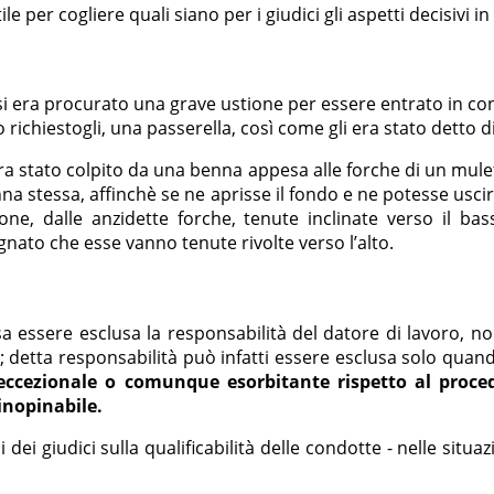
 per cogliere quali siano per i giudici gli aspetti decisivi in
 si era procurato una grave ustione per essere entrato in co
 richiestogli, una passerella, così come gli era stato detto di
era stato colpito da una benna appesa alle forche di un mulet
na stessa, affinchè se ne aprisse il fondo e ne potesse uscir
ione, dalle anzidette forche, tenute inclinate verso il bas
nato che esse vanno tenute rivolte verso l’alto.
essere esclusa la responsabilità del datore di lavoro, non 
; detta responsabilità può infatti essere esclusa solo quan
ccezionale o comunque esorbitante rispetto al procedi
inopinabile.
i dei giudici sulla qualificabilità delle condotte - nelle situ