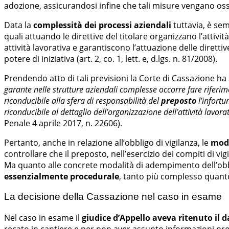
adozione, assicurandosi infine che tali misure vengano oss
Data la
complessità dei processi aziendali
tuttavia, è sem
quali attuando le direttive del titolare organizzano l’attività l
attività lavorativa e garantiscono l’attuazione delle dirett
potere di iniziativa (art. 2, co. 1, lett. e, d.lgs. n. 81/2008).
Prendendo atto di tali previsioni la Corte di Cassazione ha 
garante nelle strutture aziendali complesse occorre fare rifer
riconducibile alla sfera di responsabilità del
preposto
l’infortu
riconducibile al dettaglio dell’organizzazione dell’attività lavora
Penale 4 aprile 2017, n. 22606).
Pertanto, anche in relazione all’obbligo di vigilanza, le
moda
controllare che il preposto, nell’esercizio dei compiti di vig
Ma quanto alle concrete modalità di adempimento dell’obbl
essenzialmente procedurale
, tanto più complesso quanto 
La decisione della Cassazione nel caso in esame
Nel caso in esame il
giudice d’Appello aveva ritenuto il 