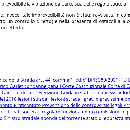
revedibile la violazione da parte sua delle regole cautelari
e, invece, tale imprevedibilità non è stata ravvisata, in c
to un controllo diretto) e nella presenza di ostacoli alla 
 ometterla.
dice della Strada
artt 44, comma 1 lett c) DPR 380/2001 (TU Ed
rico Garlet
condanne penali
Corte Costituzionale
Corte di 
a
Garante della prevenzione
Guida in stato di ebbrezza
infor
del 2016
lesioni stradali
lesioni stradali gravi o gravissime
ob
amento
Praticantato
Prevenzione delle controversie legali
Pr
centi
reati societari
regolare funzionamento
remissione in p
ro
Sinistro stradale
sponda del torrente
stato di ebbrezza
st