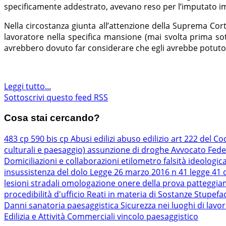
specificamente addestrato, avevano reso per l’imputato imp
Nella circostanza giunta all’attenzione della Suprema Cort
lavoratore nella specifica mansione (mai svolta prima sot
avrebbero dovuto far considerare che egli avrebbe potuto
Leggi tutto...
Sottoscrivi questo feed RSS
Cosa stai cercando?
483 cp
590 bis cp
Abusi edilizi
abuso edilizio
art 222 del Co
culturali e paesaggio)
assunzione di droghe
Avvocato Fede
Domiciliazioni e collaborazioni
etilometro
falsità ideologic
insussistenza del dolo
Legge 26 marzo 2016 n 41
legge 41 
lesioni stradali
omologazione
onere della prova
patteggi
procedibilità d'ufficio
Reati in materia di Sostanze Stupefa
Danni
sanatoria paesaggistica
Sicurezza nei luoghi di lavo
Edilizia e Attività Commerciali
vincolo paesaggistico