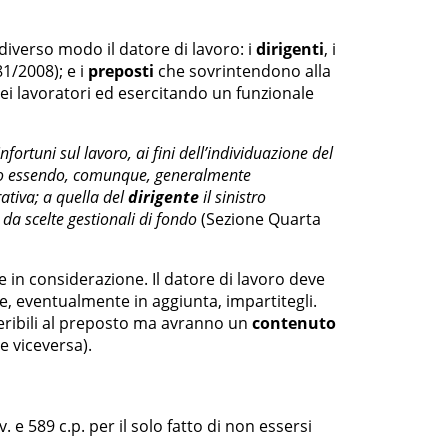
 diverso modo il datore di lavoro: i
dirigenti
, i
81/2008); e i
preposti
che sovrintendono alla
dei lavoratori ed esercitando un funzionale
fortuni sul lavoro, ai fini dell’individuazione del
chio essendo, comunque, generalmente
ativa; a quella del
dirigente
il sinistro
e da scelte gestionali di fondo
(Sezione Quarta
 in considerazione. Il datore di lavoro deve
elle, eventualmente in aggiunta, impartitegli.
eribili al preposto ma avranno un
contenuto
e viceversa).
pv. e 589 c.p. per il solo fatto di non essersi