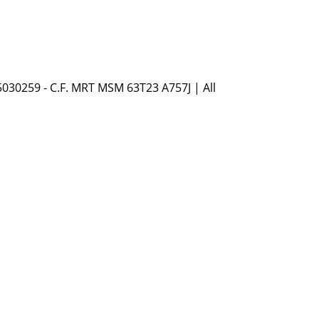
5030259 - C.F. MRT MSM 63T23 A757J | All