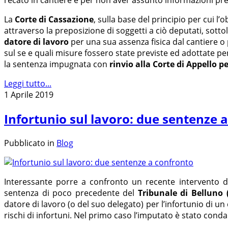
recato in cantiere e per non aver assunto informazioni pre
La
Corte di Cassazione
, sulla base del principio per cui l
attraverso la preposizione di soggetti a ciò deputati, sott
datore di lavoro
per una sua assenza fisica dal cantiere o
sul se e quali misure fossero state previste ed adottate p
la sentenza impugnata con
rinvio alla Corte di Appello
p
Leggi tutto...
1 Aprile 2019
Infortunio sul lavoro: due sentenze 
Pubblicato in
Blog
Interessante porre a confronto un recente intervento 
sentenza di poco precedente del
Tribunale di Belluno 
datore di lavoro (o del suo delegato) per l’infortunio di u
rischi di infortuni. Nel primo caso l’imputato è stato cond