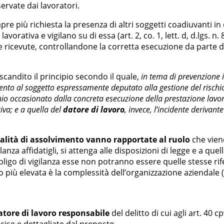
ervate dai lavoratori.
pre più richiesta la presenza di altri soggetti coadiuvanti in
avorativa e vigilano su di essa (art. 2, co. 1, lett. d, d.lgs. n. 
ive ricevute, controllandone la corretta esecuzione da parte 
scandito il principio secondo il quale,
in tema di prevenzione in
imento al soggetto espressamente deputato alla gestione del ris
nio occasionato dalla concreta esecuzione della prestazione lavor
tiva; e a quella del
datore di lavoro
, invece, l’incidente derivant
lità di assolvimento vanno rapportate al ruolo
che viene
ilanza affidatigli, si attenga alle disposizioni di legge e a qu
igo di vigilanza esse non potranno essere quelle stesse rif
più elevata è la complessità dell’organizzazione aziendale (
datore di lavoro responsabile
del delitto di cui agli art. 40 c