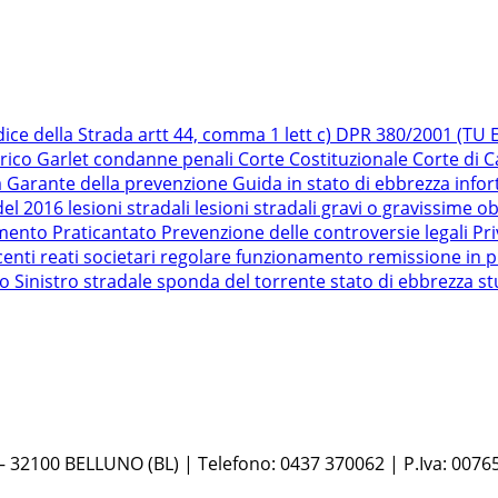
dice della Strada
artt 44, comma 1 lett c) DPR 380/2001 (TU Ed
rico Garlet
condanne penali
Corte Costituzionale
Corte di 
a
Garante della prevenzione
Guida in stato di ebbrezza
infor
del 2016
lesioni stradali
lesioni stradali gravi o gravissime
ob
amento
Praticantato
Prevenzione delle controversie legali
Pr
centi
reati societari
regolare funzionamento
remissione in p
ro
Sinistro stradale
sponda del torrente
stato di ebbrezza
st
 – 32100 BELLUNO (BL) | Telefono: 0437 370062 | P.Iva: 0076