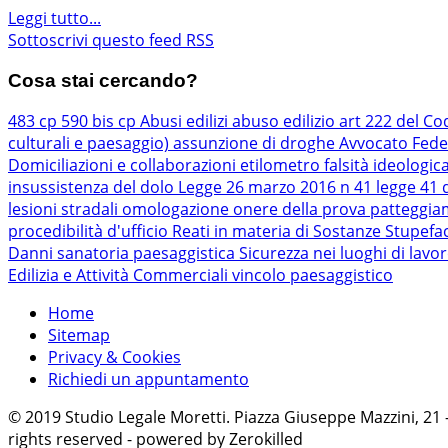
Leggi tutto...
Sottoscrivi questo feed RSS
Cosa stai cercando?
483 cp
590 bis cp
Abusi edilizi
abuso edilizio
art 222 del Co
culturali e paesaggio)
assunzione di droghe
Avvocato Fede
Domiciliazioni e collaborazioni
etilometro
falsità ideologic
insussistenza del dolo
Legge 26 marzo 2016 n 41
legge 41 
lesioni stradali
omologazione
onere della prova
patteggi
procedibilità d'ufficio
Reati in materia di Sostanze Stupefa
Danni
sanatoria paesaggistica
Sicurezza nei luoghi di lavo
Edilizia e Attività Commerciali
vincolo paesaggistico
Home
Sitemap
Privacy & Cookies
Richiedi un appuntamento
© 2019 Studio Legale Moretti. Piazza Giuseppe Mazzini, 21
rights reserved - powered by Zerokilled