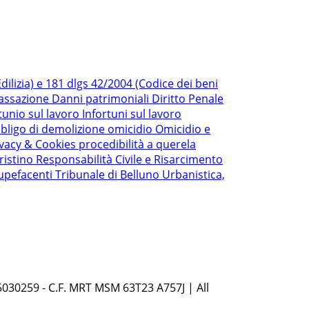
ilizia) e 181 dlgs 42/2004 (Codice dei beni
Cassazione
Danni patrimoniali
Diritto Penale
tunio sul lavoro
Infortuni sul lavoro
bligo di demolizione
omicidio
Omicidio e
ivacy & Cookies
procedibilità a querela
ristino
Responsabilità Civile e Risarcimento
upefacenti
Tribunale di Belluno
Urbanistica,
5030259 - C.F. MRT MSM 63T23 A757J | All