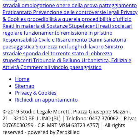
stradali
omologazione
onere della prova
patteggiamento
Praticantato
Prevenzione delle controversie legali
Privacy
& Cookies
procedibilità a querela
procedibilità d'ufficio
Reati in materia di Sostanze Stupefacenti
reati societari
regolare funzionamento
remissione in pristino
Responsabilità Civile e Risarcimento Danni
sanatoria
paesaggistica
Sicurezza nei luoghi di lavoro
Sinistro
stradale
sponda del torrente
stato di ebbrezza
stupefacenti
Tribunale di Belluno
Urbanistica, Edilizia e
Attività Commerciali
vincolo paesaggistico
Home
Sitemap
Privacy & Cookies
Richiedi un appuntamento
© 2019 Studio Legale Moretti. Piazza Giuseppe Mazzini,
21 – 32100 BELLUNO (BL) | Telefono: 0437 370062 | P.Iva:
00765030259 - C.F. MRT MSM 63T23 A757J | All rights
reserved - powered by Zerokilled