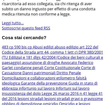
risarcitoria ad esso collegata, sia chi ritenga di aver
subito un danno ingiusto per effetto di una condotta
medica ritenuta non conforme a legge.
Leggi tutto...
Sottoscrivi questo feed RSS
Cosa stai cercando?
483 cp
590 bis cp
Abusi edilizi
abuso edilizio
art 222 del
Codice della Strada
artt 44, comma 1 lett c) DPR 380/2001
(TU Edilizia) e 181 dlgs 42/2004 (Codice dei beni culturali e
paesaggio)
assunzione di droghe
Avvocato Federico
Garlet
condanne penali
Corte Costituzionale
Corte di
Cassazione
Danni patrimoniali
Diritto Penale
Domiciliazioni e collaborazioni
etilometro
falsità
ideologica
Garante della prevenzione
Guida in stato di
ebbrezza
infortunio sul lavoro
Infortuni sul lavoro
insussistenza del dolo
Legge 26 marzo 2016 n 41
legge 41
del 2016
lesioni stradali
lesioni stradali gravi o gravissime
obbligo di demolizione
omicidio
Omicidio e lesioni