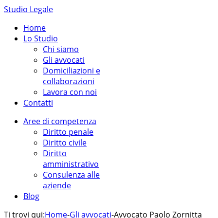
Studio Legale
Home
Lo Studio
Chi siamo
Gli avvocati
Domiciliazioni e
collaborazioni
Lavora con noi
Contatti
Aree di competenza
Diritto penale
Diritto civile
Diritto
amministrativo
Consulenza alle
aziende
Blog
Ti trovi qui:
Home
-
Gli avvocati
-
Avvocato Paolo Zornitta