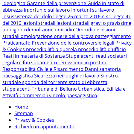
ideologica
Garante della prevenzione
Guida in stato di
ebbrezza
infortunio sul lavoro
Infortuni sul lavoro
insussistenza del dolo
Legge 26 marzo 2016 n 41
legge 41
del 2016
lesioni stradali
lesioni stradali gravi o gravissime
obbligo di demolizione
omicidio
Omicidio e lesioni
stradali
omologazione
onere della prova
patteggiamento
Praticantato
Prevenzione delle controversie legali
Privacy
& Cookies
procedibilità a querela
procedibilità d'ufficio
Reati in materia di Sostanze Stupefacenti
reati societari
regolare funzionamento
remissione in pristino
Responsabilità Civile e Risarcimento Danni
sanatoria
paesaggistica
Sicurezza nei luoghi di lavoro
Sinistro
stradale
sponda del torrente
stato di ebbrezza
stupefacenti
Tribunale di Belluno
Urbanistica, Edilizia e
Attività Commerciali
vincolo paesaggistico
Home
Sitemap
Privacy & Cookies
Richiedi un appuntamento