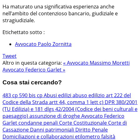
Ha maturato una significativa esperienza anche
nell’ambito del contenzioso bancario, giudiziale e
stragiudiziale.
Etichettato sotto :
Avvocato Paolo Zornitta
Tweet
Altro in questa categoria:
« Avvocato Massimo Moretti
Avvocato Federico Garlet »
Cosa stai cercando?
483 cp
590 bis cp
Abusi edilizi
abuso edilizio
art 222 del
Codice della Strada
artt 44, comma 1 lett c) DPR 380/2001
(TU Edilizia) e 181 dlgs 42/2004 (Codice dei beni culturali e
paesaggio)
assunzione di droghe
Avvocato Federico
Garlet
condanne penali
Corte Costituzionale
Corte di
Cassazione
Danni patrimoniali
Diritto Penale
Domiciliazioni e collaborazioni
etilometro
falsità