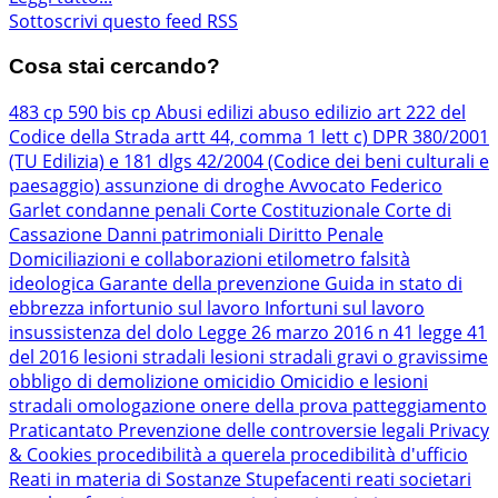
Sottoscrivi questo feed RSS
Cosa stai cercando?
483 cp
590 bis cp
Abusi edilizi
abuso edilizio
art 222 del
Codice della Strada
artt 44, comma 1 lett c) DPR 380/2001
(TU Edilizia) e 181 dlgs 42/2004 (Codice dei beni culturali e
paesaggio)
assunzione di droghe
Avvocato Federico
Garlet
condanne penali
Corte Costituzionale
Corte di
Cassazione
Danni patrimoniali
Diritto Penale
Domiciliazioni e collaborazioni
etilometro
falsità
ideologica
Garante della prevenzione
Guida in stato di
ebbrezza
infortunio sul lavoro
Infortuni sul lavoro
insussistenza del dolo
Legge 26 marzo 2016 n 41
legge 41
del 2016
lesioni stradali
lesioni stradali gravi o gravissime
obbligo di demolizione
omicidio
Omicidio e lesioni
stradali
omologazione
onere della prova
patteggiamento
Praticantato
Prevenzione delle controversie legali
Privacy
& Cookies
procedibilità a querela
procedibilità d'ufficio
Reati in materia di Sostanze Stupefacenti
reati societari