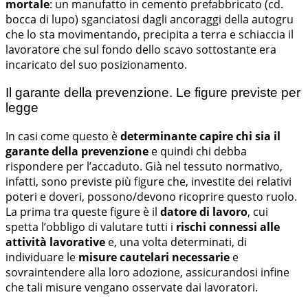
mortale
: un manufatto in cemento prefabbricato (cd.
bocca di lupo) sganciatosi dagli ancoraggi della autogru
che lo sta movimentando, precipita a terra e schiaccia il
lavoratore che sul fondo dello scavo sottostante era
incaricato del suo posizionamento.
Il garante della prevenzione. Le figure previste per
legge
In casi come questo è
determinante capire chi sia il
garante della prevenzione
e quindi chi debba
rispondere per l’accaduto. Già nel tessuto normativo,
infatti, sono previste più figure che, investite dei relativi
poteri e doveri, possono/devono ricoprire questo ruolo.
La prima tra queste figure è il
datore di lavoro
, cui
spetta l’obbligo di valutare tutti i
rischi connessi alle
attività lavorative
e, una volta determinati, di
individuare le
misure
cautelari necessarie
e
sovraintendere alla loro adozione, assicurandosi infine
che tali misure vengano osservate dai lavoratori.