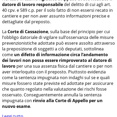
datore di lavoro responsabile
del delitto di cui agli art.
40 cpv. e 589 c.p. per il solo fatto di non essersi recato in
cantiere e per non aver assunto informazioni precise e
dettagliate dal preposto.
La
Corte di Cassazione
, sulla base del principio per cui
l’obbligo datoriale di vigilare sull’osservanza delle misure
prevenzionistiche adottate può essere assolto attraverso
la preposizione di soggetti a ciò deputati, sottolinea
come
un difetto di informazione circa l’andamento
dei lavori non possa essere rimproverato al datore di
lavoro
per una sua assenza fisica dal cantiere o per non
aver interloquito con il preposto. Piuttosto evidenzia
come la sentenza impugnata non indaghi sul se e quali
misure fossero state previste ed adottate per assicurare
che quanto regolato nella valutazione dei rischi fosse
osservato. Conseguentemente annulla la sentenza
impugnata con
rinvio alla Corte di Appello
per un
nuovo esame
.
Leggi tutto...