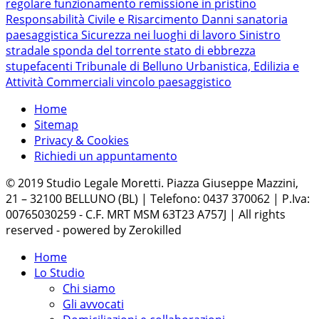
regolare funzionamento
remissione in pristino
Responsabilità Civile e Risarcimento Danni
sanatoria
paesaggistica
Sicurezza nei luoghi di lavoro
Sinistro
stradale
sponda del torrente
stato di ebbrezza
stupefacenti
Tribunale di Belluno
Urbanistica, Edilizia e
Attività Commerciali
vincolo paesaggistico
Home
Sitemap
Privacy & Cookies
Richiedi un appuntamento
© 2019 Studio Legale Moretti. Piazza Giuseppe Mazzini,
21 – 32100 BELLUNO (BL) | Telefono: 0437 370062 | P.Iva:
00765030259 - C.F. MRT MSM 63T23 A757J | All rights
reserved - powered by Zerokilled
Home
Lo Studio
Chi siamo
Gli avvocati