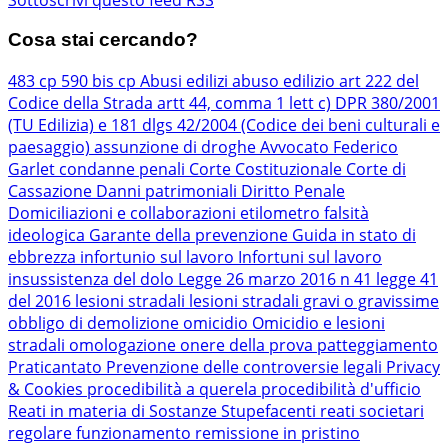
Cosa stai cercando?
483 cp
590 bis cp
Abusi edilizi
abuso edilizio
art 222 del
Codice della Strada
artt 44, comma 1 lett c) DPR 380/2001
(TU Edilizia) e 181 dlgs 42/2004 (Codice dei beni culturali e
paesaggio)
assunzione di droghe
Avvocato Federico
Garlet
condanne penali
Corte Costituzionale
Corte di
Cassazione
Danni patrimoniali
Diritto Penale
Domiciliazioni e collaborazioni
etilometro
falsità
ideologica
Garante della prevenzione
Guida in stato di
ebbrezza
infortunio sul lavoro
Infortuni sul lavoro
insussistenza del dolo
Legge 26 marzo 2016 n 41
legge 41
del 2016
lesioni stradali
lesioni stradali gravi o gravissime
obbligo di demolizione
omicidio
Omicidio e lesioni
stradali
omologazione
onere della prova
patteggiamento
Praticantato
Prevenzione delle controversie legali
Privacy
& Cookies
procedibilità a querela
procedibilità d'ufficio
Reati in materia di Sostanze Stupefacenti
reati societari
regolare funzionamento
remissione in pristino