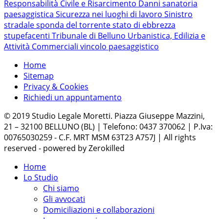
Responsabilità Civile e Risarcimento Danni
sanatoria
paesaggistica
Sicurezza nei luoghi di lavoro
Sinistro
stradale
sponda del torrente
stato di ebbrezza
stupefacenti
Tribunale di Belluno
Urbanistica, Edilizia e
Attività Commerciali
vincolo paesaggistico
Home
Sitemap
Privacy & Cookies
Richiedi un appuntamento
© 2019 Studio Legale Moretti. Piazza Giuseppe Mazzini,
21 – 32100 BELLUNO (BL) | Telefono: 0437 370062 | P.Iva:
00765030259 - C.F. MRT MSM 63T23 A757J | All rights
reserved - powered by Zerokilled
Home
Lo Studio
Chi siamo
Gli avvocati
Domiciliazioni e collaborazioni