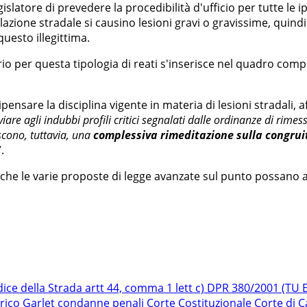
latore di prevedere la procedibilità d'ufficio per tutte le ipo
colazione stradale si causino lesioni gravi o gravissime, qui
uesto illegittima.
rio per questa tipologia di reati s'inserisce nel quadro comp
ripensare la disciplina vigente in materia di lesioni stradali,
iare agli indubbi profili critici segnalati dalle ordinanze di rimes
scono, tuttavia, una
complessiva rimeditazione sulla congruit
”.
e che le varie proposte di legge avanzate sul punto possan
dice della Strada
artt 44, comma 1 lett c) DPR 380/2001 (TU Ed
rico Garlet
condanne penali
Corte Costituzionale
Corte di 