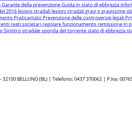
a
Garante della prevenzione
Guida in stato di ebbrezza
infor
del 2016
lesioni stradali
lesioni stradali gravi o gravissime
ob
amento
Praticantato
Prevenzione delle controversie legali
Pr
centi
reati societari
regolare funzionamento
remissione in p
ro
Sinistro stradale
sponda del torrente
stato di ebbrezza
st
 – 32100 BELLUNO (BL) | Telefono: 0437 370062 | P.Iva: 0076