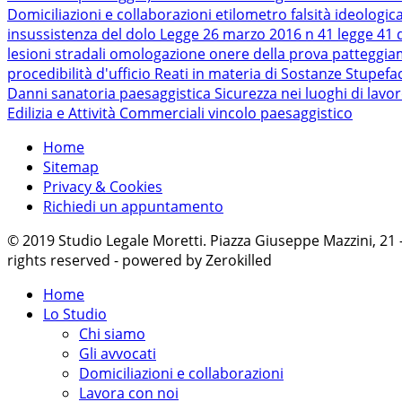
Domiciliazioni e collaborazioni
etilometro
falsità ideologic
insussistenza del dolo
Legge 26 marzo 2016 n 41
legge 41 
lesioni stradali
omologazione
onere della prova
patteggi
procedibilità d'ufficio
Reati in materia di Sostanze Stupefa
Danni
sanatoria paesaggistica
Sicurezza nei luoghi di lavo
Edilizia e Attività Commerciali
vincolo paesaggistico
Home
Sitemap
Privacy & Cookies
Richiedi un appuntamento
© 2019 Studio Legale Moretti. Piazza Giuseppe Mazzini, 21
rights reserved - powered by Zerokilled
Home
Lo Studio
Chi siamo
Gli avvocati
Domiciliazioni e collaborazioni
Lavora con noi