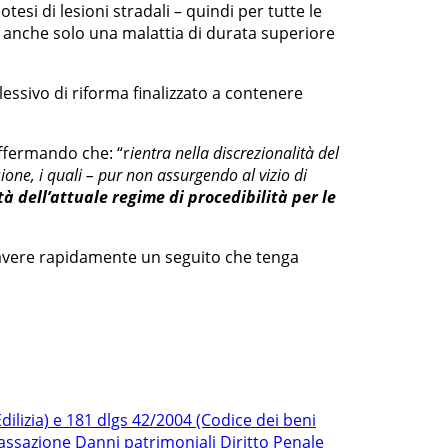
tesi di lesioni stradali – quindi per tutte le
ndi anche solo una malattia di durata superiore
lessivo di riforma finalizzato a contenere
 affermando che: “r
ientra nella discrezionalità del
sione, i quali – pur non assurgendo al vizio di
à dell’attuale regime di procedibilità per le
o avere rapidamente un seguito che tenga
ilizia) e 181 dlgs 42/2004 (Codice dei beni
Cassazione
Danni patrimoniali
Diritto Penale