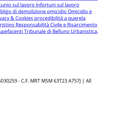
tunio sul lavoro
Infortuni sul lavoro
bligo di demolizione
omicidio
Omicidio e
ivacy & Cookies
procedibilità a querela
ristino
Responsabilità Civile e Risarcimento
upefacenti
Tribunale di Belluno
Urbanistica,
5030259 - C.F. MRT MSM 63T23 A757J | All