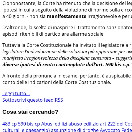
Ciononostante, la Corte ha ritenuto che la decisione del legis
ipotesi in cui a seguito della violazione di norme sulla cir
a 40 giorni - non sia
manifestamente
irragionevole e per q
D'altronde, la scelta di inasprire il trattamento sanzionato
episodi ritenibili di particolare allarme sociale.
Tuttavia la Corte Costituzionale ha invitato il legislatore a 
legislatore l’individuazione delle soluzioni più opportune per ovv
manifesta irragionevolezza della disciplina censurata – suggeri
diverse ipotesi di reato contemplate dall’art. 590 bis c.p.
A fronte della pronuncia in esame, pertanto, è auspicabil
conto delle indicazioni della Corte Costituzionale.
Leggi tutto...
Sottoscrivi questo feed RSS
Cosa stai cercando?
483 cp
590 bis cp
Abusi edilizi
abuso edilizio
art 222 del Co
culturali e paesaggio)
assunzione di droghe
Avvocato Fede