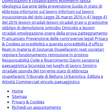
Domiciliazioni e collaborazioni
etilometro
falsità
ideologica
Garante della prevenzione
Guida in stato di
ebbrezza
infortunio sul lavoro
Infortuni sul lavoro
insussistenza del dolo
Legge 26 marzo 2016 n 41
legge 41
del 2016
lesioni stradali
lesioni stradali gravi o gravissime
obbligo di demolizione
omicidio
Omicidio e lesioni
stradali
omologazione
onere della prova
patteggiamento
Praticantato
Prevenzione delle controversie legali
Privacy
& Cookies
procedibilità a querela
procedibilità d'ufficio
Reati in materia di Sostanze Stupefacenti
reati societari
regolare funzionamento
remissione in pristino
Responsabilità Civile e Risarcimento Danni
sanatoria
paesaggistica
Sicurezza nei luoghi di lavoro
Sinistro
stradale
sponda del torrente
stato di ebbrezza
stupefacenti
Tribunale di Belluno
Urbanistica, Edilizia e
Attività Commerciali
vincolo paesaggistico
Home
Sitemap
Privacy & Cookies
Richiedi un appuntamento