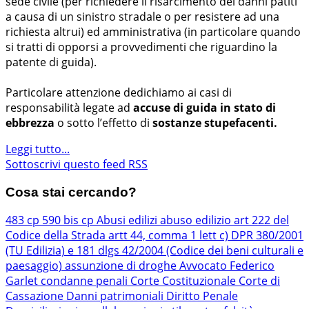
sede civile (per richiedere il risarcimento dei danni patiti
a causa di un sinistro stradale o per resistere ad una
richiesta altrui) ed amministrativa (in particolare quando
si tratti di opporsi a provvedimenti che riguardino la
patente di guida).
Particolare attenzione dedichiamo ai casi di
responsabilità legate ad
accuse di guida in stato di
ebbrezza
o sotto l’effetto di
sostanze stupefacenti.
Leggi tutto...
Sottoscrivi questo feed RSS
Cosa stai cercando?
483 cp
590 bis cp
Abusi edilizi
abuso edilizio
art 222 del
Codice della Strada
artt 44, comma 1 lett c) DPR 380/2001
(TU Edilizia) e 181 dlgs 42/2004 (Codice dei beni culturali e
paesaggio)
assunzione di droghe
Avvocato Federico
Garlet
condanne penali
Corte Costituzionale
Corte di
Cassazione
Danni patrimoniali
Diritto Penale