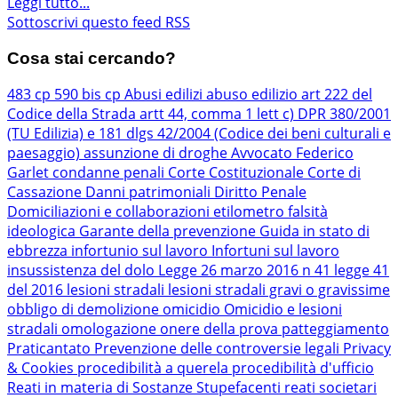
Leggi tutto...
Sottoscrivi questo feed RSS
Cosa stai cercando?
483 cp
590 bis cp
Abusi edilizi
abuso edilizio
art 222 del
Codice della Strada
artt 44, comma 1 lett c) DPR 380/2001
(TU Edilizia) e 181 dlgs 42/2004 (Codice dei beni culturali e
paesaggio)
assunzione di droghe
Avvocato Federico
Garlet
condanne penali
Corte Costituzionale
Corte di
Cassazione
Danni patrimoniali
Diritto Penale
Domiciliazioni e collaborazioni
etilometro
falsità
ideologica
Garante della prevenzione
Guida in stato di
ebbrezza
infortunio sul lavoro
Infortuni sul lavoro
insussistenza del dolo
Legge 26 marzo 2016 n 41
legge 41
del 2016
lesioni stradali
lesioni stradali gravi o gravissime
obbligo di demolizione
omicidio
Omicidio e lesioni
stradali
omologazione
onere della prova
patteggiamento
Praticantato
Prevenzione delle controversie legali
Privacy
& Cookies
procedibilità a querela
procedibilità d'ufficio
Reati in materia di Sostanze Stupefacenti
reati societari