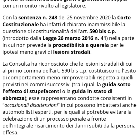
con un monito rivolto al legislatore.
Con la
sentenza n. 248
del 25 novembre 2020 la
Corte
Costituzionale
ha infatti dichiarato inammissibile la
questione di costituzionalità dell'art.
590 bis c.p.
(introdotto dalla
Legge 26 marzo 2016 n. 41
) nella parte
in cui non prevede la
procedibilità a querela
per le
ipotesi meno gravi di
lesioni stradali
.
La Consulta ha riconosciuto che le lesioni stradali di cui
al primo comma dell'art. 590 bis c.p. costituiscono l'esito
di comportamenti meno rimproverabili rispetto a quelli
previsti nei commi successivi (tra i quali la
guida sotto
l'effetto di stupefacenti
o la
guida in stato di
ebbrezza
); esse rappresentano condotte consistenti in
“
occasionali disattenzioni
” in cui possono imbattersi anche
automobilisti esperti, per le quali si potrebbe evitare la
celebrazione di un processo penale a fronte
dell'integrale risarcimento dei danni subiti dalla persona
offesa.