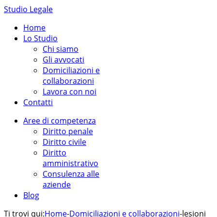
Studio Legale
Home
Lo Studio
Chi siamo
Gli avvocati
Domiciliazioni e
collaborazioni
Lavora con noi
Contatti
Aree di competenza
Diritto penale
Diritto civile
Diritto
amministrativo
Consulenza alle
aziende
Blog
Ti trovi qui:
Home
-
Domiciliazioni e collaborazioni
-
lesioni