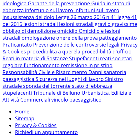
ideologica
Garante della prevenzione
Guida in stato di
ebbrezza
infortunio sul lavoro
Infortuni sul lavoro
insussistenza del dolo
Legge 26 marzo 2016 n 41
legge 41
del 2016
lesioni stradali
lesioni stradali gravi o gravissime
obbligo di demolizione
omicidio
Omicidio e lesioni
stradali
omologazione
onere della prova
patteggiamento
Praticantato
Prevenzione delle controversie legali
Privacy
& Cookies
procedibilità a querela
procedibilità d'ufficio
Reati in materia di Sostanze Stupefacenti
reati societari
regolare funzionamento
remissione in pristino
Responsabilità Civile e Risarcimento Danni
sanatoria
paesaggistica
Sicurezza nei luoghi di lavoro
Sinistro
stradale
sponda del torrente
stato di ebbrezza
stupefacenti
Tribunale di Belluno
Urbanistica, Edilizia e
Attività Commerciali
vincolo paesaggistico
Home
Sitemap
Privacy & Cookies
Richiedi un appuntamento